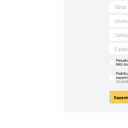
i
Piesako
RKG Gro
Piekrīt
saņemš
Uzzināt
Saņemt 