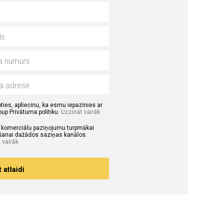
ties, apliecinu, ka esmu iepazinies ar
up Privātuma politiku.
Uzzināt vairāk
u komerciālu paziņojumu turpmākai
anai dažādos saziņas kanālos.
 vairāk
atlaidi