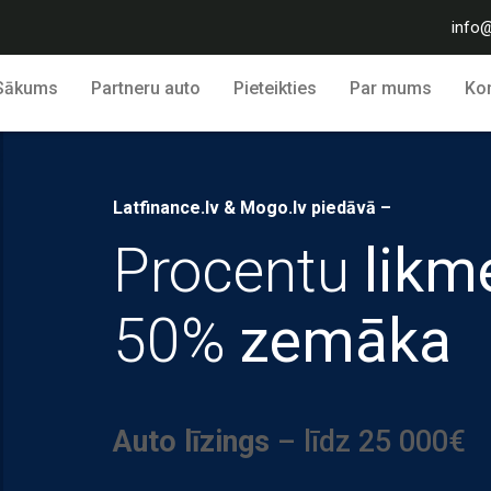
info@
Sākums
Partneru auto
Pieteikties
Par mums
Kon
Latfinance.lv & Mogo.lv piedāvā –
Procentu
likm
50%
zemāka
Auto līzings
– līdz 25 000€