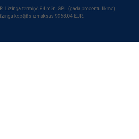
. Līzinga termiņš 84 mēn. GPL (gada procentu likme)
Līzinga kopējās izmaksas 9968.04 EUR.