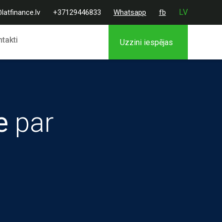
LV
latfinance.lv
+37129446833
Whatsapp
fb
takti
Uzzini iespējas
e
par