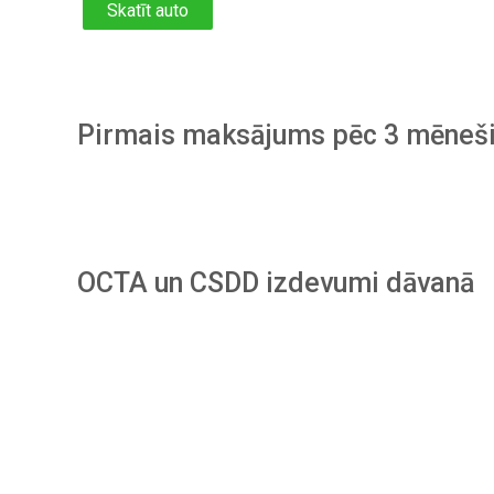
Skatīt auto
Pirmais maksājums pēc 3 mēneš
OCTA un CSDD izdevumi dāvanā
Piesakies
sava