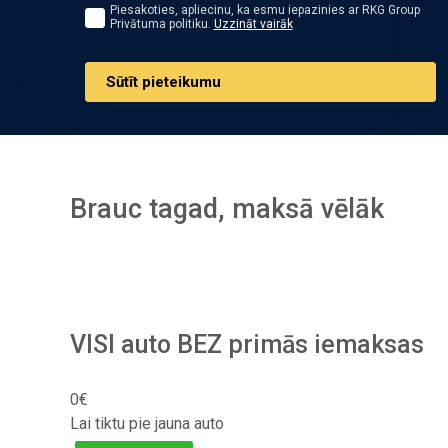
Piesakoties, apliecinu, ka esmu iepazinies ar RKG Group
Privātuma politiku.
Uzzināt vairāk
Sūtīt pieteikumu
Brauc tagad, maksā vēlāk
VISI auto BEZ primās iemaksas
0€
Lai tiktu pie jauna auto