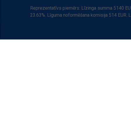
Reprezentatīvs piemērs: Līzinga summa 5140 EUR
23.63%. Līguma noformēšana komisija 514 EUR. 