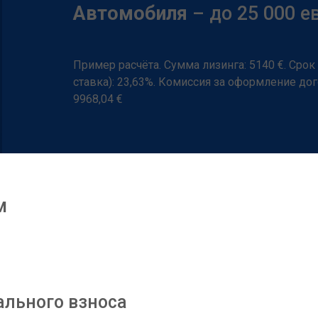
Aвтомобиля
– до 25 000 е
Пример расчёта. Сумма лизинга: 5140 €. Срок
ставка): 23,63%. Комиссия за оформление дог
9968,04 €
м
ального взноса