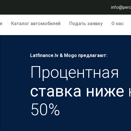
info@perc
я
Каталог автомобилей
Подать заявку
О нас
Latfinance.lv & Mogo предлагают:
Процентная
ставкa ниже
50%