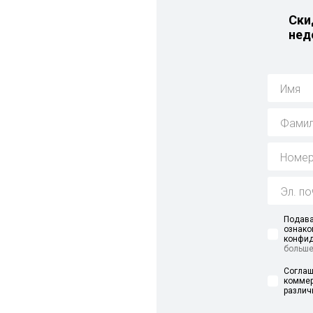
i
Ски
нед
у
Подава
ознако
конфид
больш
Соглаш
коммер
различ