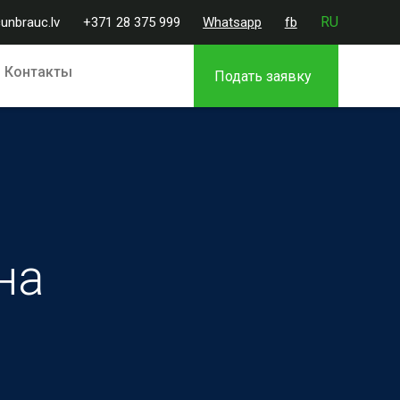
RU
unbrauc.lv
+371 28 375 999
Whatsapp
fb
Контакты
Подать заявку
на