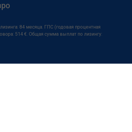
вро
 лизинга: 84 месяца. ГПС (годовая процентная
овора: 514 €. Общая сумма выплат по лизингу: