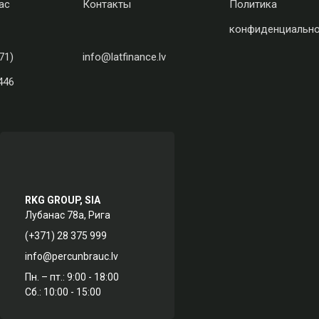
ас
Контакты
Политика
конфиденциально
71)
info@latfinance.lv
446
RKG GROUP, SIA
Лубанас 78а, Рига
(+371) 28 375 999
info@percunbrauc.lv
Пн. – пт.: 9:00 - 18:00
Сб.: 10:00 - 15:00