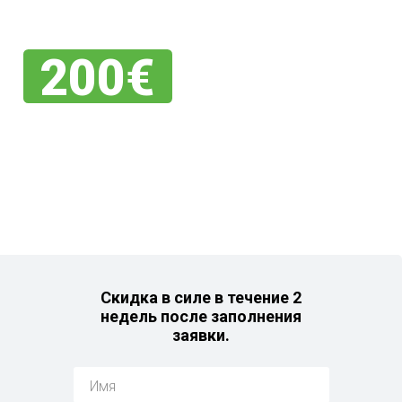
Piesakies
savai
скидку
200€
На любое из наших
авто на складе!
Скидка в силе в течение 2
недель после заполнения
заявки.