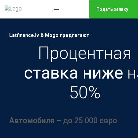
Подать заявку
Latfinance.lv & Mogo предлагают:
Процентная
ставкa ниже
н
50%
Aвтомобиля
– до 25 000 евро