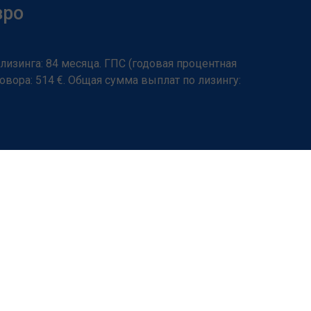
вро
 лизинга: 84 месяца. ГПС (годовая процентная
овора: 514 €. Общая сумма выплат по лизингу: