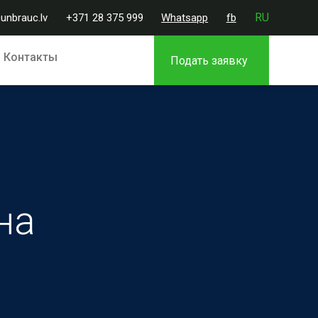
RU
unbrauc.lv
+371 28 375 999
Whatsapp
fb
Контакты
Подать заявку
на