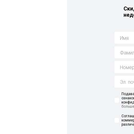
i
Ски
нед
у
Подава
ознако
конфид
больш
Соглаш
коммер
различ