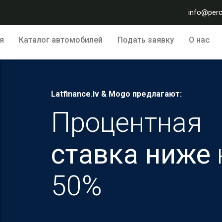
info@perc
я
Каталог автомобилей
Подать заявку
О нас
Latfinance.lv & Mogo предлагают:
Процентная
ставкa ниже
50%