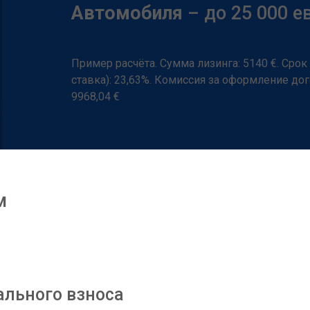
Aвтомобиля
– до 25 000 е
Пример расчёта. Сумма лизинга: 5140 €. Срок
ставка): 23,63%. Комиссия за оформление дог
9968,04 €
м
ального взноса