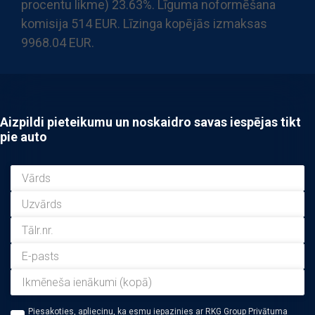
procentu likme) 23.63%. Līguma noformēšana
komisija 514 EUR. Līzinga kopējās izmaksas
9968.04 EUR.
Aizpildi pieteikumu un noskaidro savas iespējas tikt
pie auto
Piesakoties, apliecinu, ka esmu iepazinies ar RKG Group Privātuma