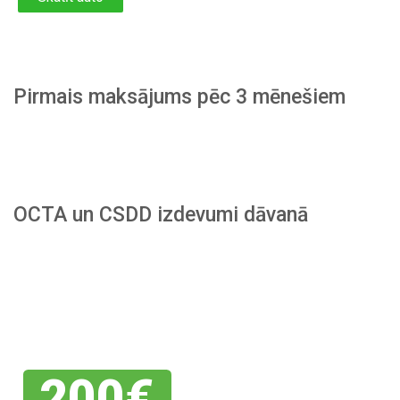
Pirmais maksājums pēc 3 mēnešiem
OCTA un CSDD izdevumi dāvanā
Piesakies
savai
atlaidei
200€