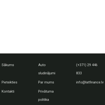
Sākums
Auto
(+371) 29 446
sludinājumi
833
Pieteikties
Par mums
info@latfinance.lv
Kontakti
Privātuma
politika