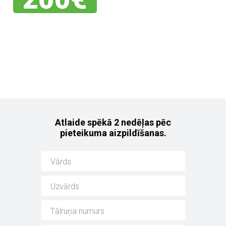
Jebkuram no mūsu
noliktavas auto!
Atlaide spēkā 2 nedēļas pēc
pieteikuma aizpildīšanas.