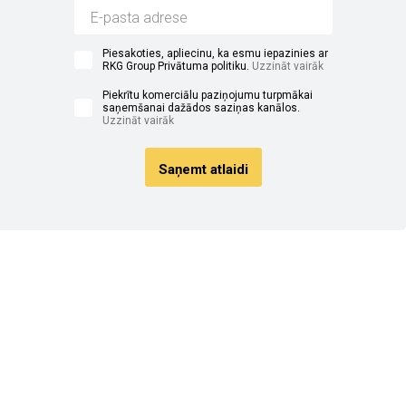
Piesakoties, apliecinu, ka esmu iepazinies ar
RKG Group Privātuma politiku.
Uzzināt vairāk
Piekrītu komerciālu paziņojumu turpmākai
saņemšanai dažādos saziņas kanālos.
Uzzināt vairāk
Saņemt atlaidi