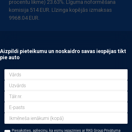
procentu likme) 23.63%. Līguma noformēšana
komisija 514 EUR. Līzinga kopējās izmaksas
9968.04 EUR.
Aizpildi pieteikumu un noskaidro savas iespējas tikt
pie auto
Piesakoties, apliecinu, ka esmu iepazinies ar RKG Group Privātuma