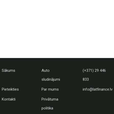
Sākums
Auto
(+371) 29 446
sludinājumi
833
Pieteikties
Par mums
info@latfinance.lv
Kontakti
Privātuma
politika