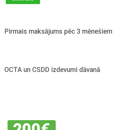
Pirmais maksājums pēc 3 mēnešiem
OCTA un CSDD izdevumi dāvanā
Piesakies
savai
atlaidei
200€