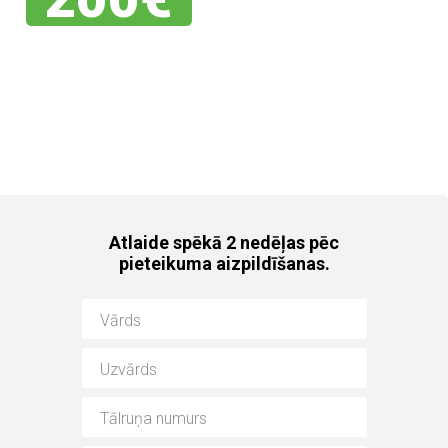
Jebkuram no mūsu
noliktavas auto!
Atlaide spēkā 2 nedēļas pēc
pieteikuma aizpildīšanas.