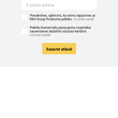
Piesakoties, apliecinu, ka esmu iepazinies ar
RKG Group Privātuma politiku.
Uzzināt vairāk
Piekrītu komerciālu paziņojumu turpmākai
saņemšanai dažādos saziņas kanālos.
Uzzināt vairāk
Saņemt atlaidi