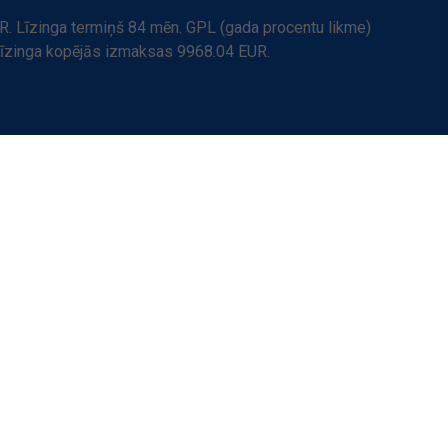
. Līzinga termiņš 84 mēn. GPL (gada procentu likme)
Līzinga kopējās izmaksas 9968.04 EUR.