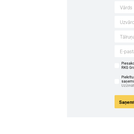
i
Piesako
RKG Gro
Piekrīt
saņemš
Uzzināt
Saņemt 