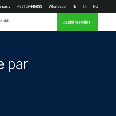
LV
RU
ance.lv
+37129446833
Whatsapp
fb
takti
Uzzini iespējas
e
par