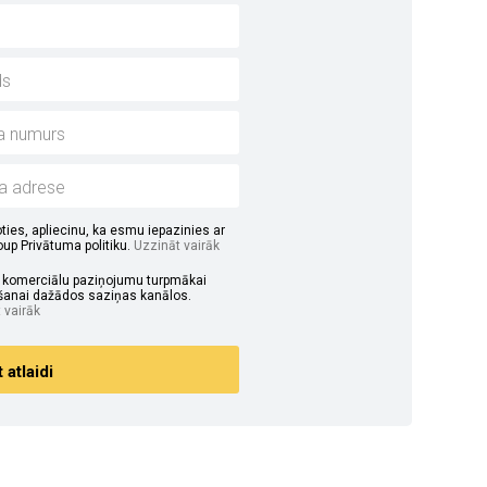
ties, apliecinu, ka esmu iepazinies ar
up Privātuma politiku.
Uzzināt vairāk
u komerciālu paziņojumu turpmākai
anai dažādos saziņas kanālos.
 vairāk
atlaidi