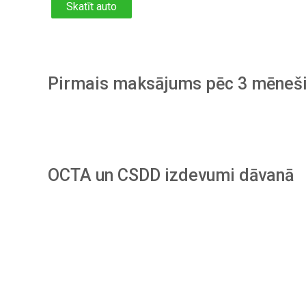
Skatīt auto
Pirmais maksājums pēc 3 mēneš
OCTA un CSDD izdevumi dāvanā
Piesakies
sava