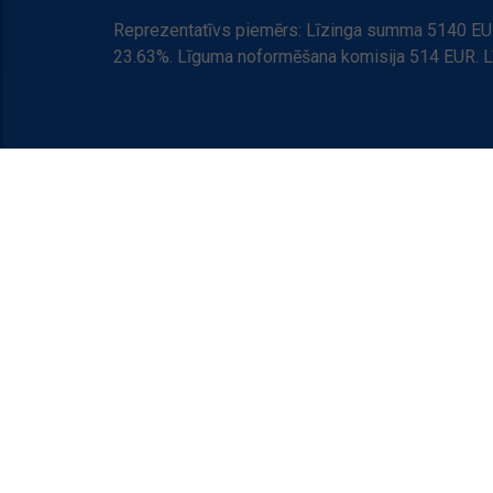
Reprezentatīvs piemērs: Līzinga summa 5140 EUR
23.63%. Līguma noformēšana komisija 514 EUR. 