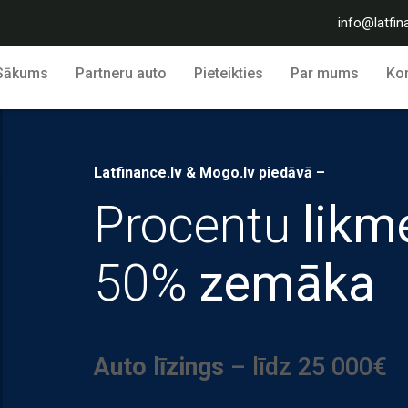
info@latfin
Sākums
Partneru auto
Pieteikties
Par mums
Kon
Latfinance.lv & Mogo.lv piedāvā –
Procentu
likm
50%
zemāka
Auto līzings
– līdz 25 000€