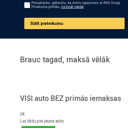
Piesakoties, apliecinu, ka esmu iepazinies ar RKG Group
Privātuma politiku.
Uzzināt vairāk
Sūtīt pieteikumu
Brauc tagad, maksā vēlāk
VISI auto BEZ primās iemaksas
0€
Lai tiktu pie jauna auto