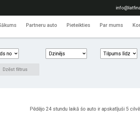
info@latfin
Sākums
Partneru auto
Pieteikties
Par mums
Kon
Dzēst filtrus
Pēdējo 24 stundu laikā šo auto ir apskatījuši 5 cilvē