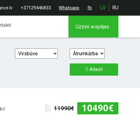
LV
RU
ance.lv
+37129446833
Whatsapp
fb
takti
Uzzini iespējas
Atlasīt
10490
€
11990€
ki!