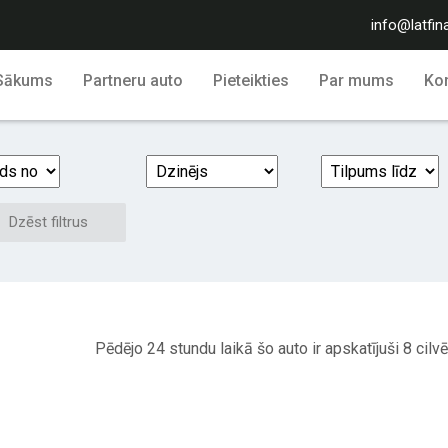
info@latfin
Sākums
Partneru auto
Pieteikties
Par mums
Kon
Dzēst filtrus
Pēdējo 24 stundu laikā šo auto ir apskatījuši 8 cilvē