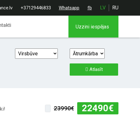
LV
RU
ance.lv
+37129446833
Whatsapp
fb
takti
Uzzini iespējas
Atlasīt
22490
€
23990€
ki!