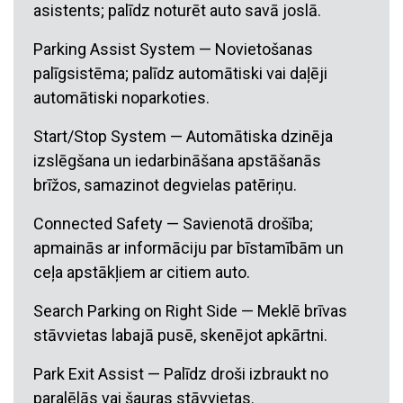
asistents; palīdz noturēt auto savā joslā.
Parking Assist System — Novietošanas
palīgsistēma; palīdz automātiski vai daļēji
automātiski noparkoties.
Start/Stop System — Automātiska dzinēja
izslēgšana un iedarbināšana apstāšanās
brīžos, samazinot degvielas patēriņu.
Connected Safety — Savienotā drošība;
apmainās ar informāciju par bīstamībām un
ceļa apstākļiem ar citiem auto.
Search Parking on Right Side — Meklē brīvas
stāvvietas labajā pusē, skenējot apkārtni.
Park Exit Assist — Palīdz droši izbraukt no
paralēlās vai šauras stāvvietas.