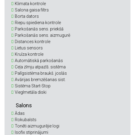
Klimata kontrole
Salona gaisa filtrs
Borta dators
Riepu spiediena kontrole
Parkošanās sens. priekšā
Parkošanās sens. aizmugurē
Distances kontrole
Lietus sensors
Kruīza kontrole
Automātiskā parkošanās
Ceļa zīmju atpazīš. sistēma
Palīgsistēma braukš. joslās
Avārijas bremzēšanas sist.
Sistēma Start-Stop
Vieglmetāla diski
Salons
Ādas
Rokubalsts
Tonēti aizmugurējie logi
Isofix stiprinājumi