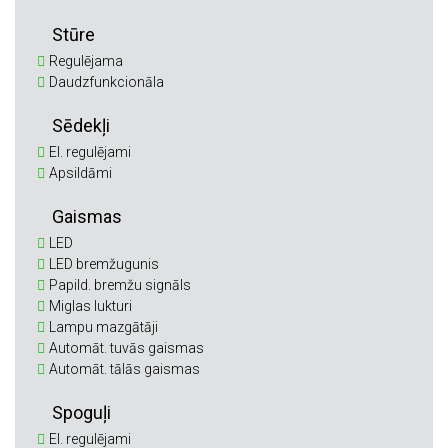
Stūre
Regulējama
Daudzfunkcionāla
Sēdekļi
El. regulējami
Apsildāmi
Gaismas
LED
LED bremžugunis
Papild. bremžu signāls
Miglas lukturi
Lampu mazgātāji
Automāt. tuvās gaismas
Automāt. tālās gaismas
Spoguļi
El. regulējami