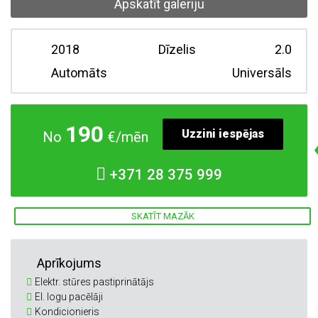
Apskatīt galeriju
2018
Dīzelis
2.0
Automāts
Universāls
190
Uzzini iespējas
No
€/mēn
+371
28 375 999
SKATĪT MAZĀK
Aprīkojums
Elektr. stūres pastiprinātājs
El. logu pacēlāji
Kondicionieris