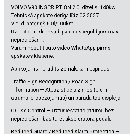
VOLVO V90 INSCRIPTION 2.0l dīzelis. 140kw
Tehniskā apskate derīga līdz 02.2027
Vid. d. patēriņš 6.0l/100km
Uz doto mirkli nekādi papildus ieguldījumi nav
nepieciešami.
Varam nosūtīt auto video WhatsApp pirms
apskates klātienē.
Aprīkojums norādīts zemāk, tam papildus:
Traffic Sign Recognition / Road Sign
Information — Atpazīst ceļa zīmes (piem.,
ātruma ierobežojumus) un parāda tās displejā.
Cruise Control — Uztur iestatīto ātrumu bez
nepieciešamības turēt akseleratora pedāli.
Reduced Guard / Reduced Alarm Protection —