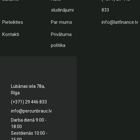
sludinājumi
833
Pieteikties
Par mums
info@latfinance.lv
Kontakti
Privātuma
politika
Lubānas iela 78a,
Rīga
(+371) 29 446 833
info@percunbrauc.lv
Darba dienā 9:00 -
18:00
Sestdienās 10:00 -
15:00