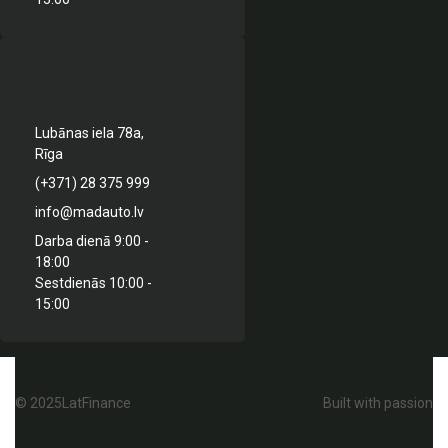
Lubānas iela 78a,
Rīga
(+371) 28 375 999
info@madauto.lv
Darba dienā 9:00 -
18:00
Sestdienās 10:00 -
15:00
© 2025LatFinance
Built with passion