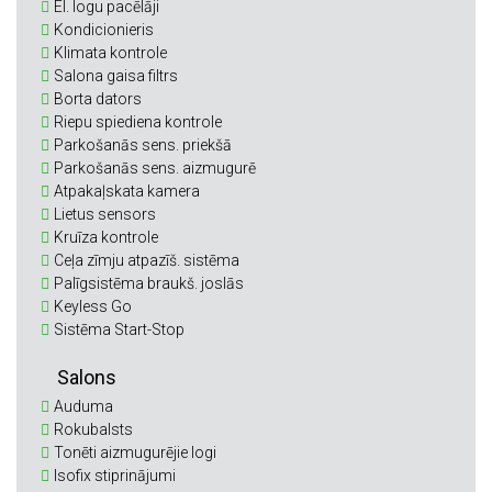
El. logu pacēlāji
Kondicionieris
Klimata kontrole
Salona gaisa filtrs
Borta dators
Riepu spiediena kontrole
Parkošanās sens. priekšā
Parkošanās sens. aizmugurē
Atpakaļskata kamera
Lietus sensors
Kruīza kontrole
Ceļa zīmju atpazīš. sistēma
Palīgsistēma braukš. joslās
Keyless Go
Sistēma Start-Stop
Salons
Auduma
Rokubalsts
Tonēti aizmugurējie logi
Isofix stiprinājumi