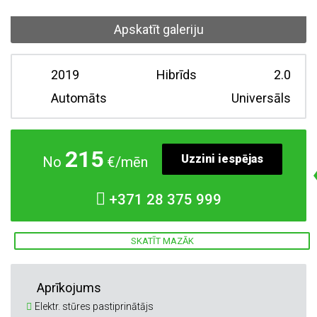
Apskatīt galeriju
2019
Hibrīds
2.0
Automāts
Universāls
215
Uzzini iespējas
No
€/mēn
+371
28 375 999
SKATĪT MAZĀK
Aprīkojums
Elektr. stūres pastiprinātājs