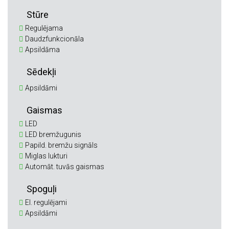
Stūre
Regulējama
Daudzfunkcionāla
Apsildāma
Sēdekļi
Apsildāmi
Gaismas
LED
LED bremžugunis
Papild. bremžu signāls
Miglas lukturi
Automāt. tuvās gaismas
Spoguļi
El. regulējami
Apsildāmi