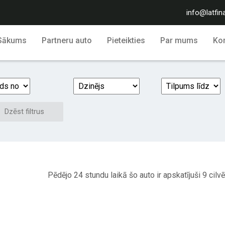
info@latfin
Sākums
Partneru auto
Pieteikties
Par mums
Kon
Dzēst filtrus
Pēdējo 24 stundu laikā šo auto ir apskatījuši 9 cilvē