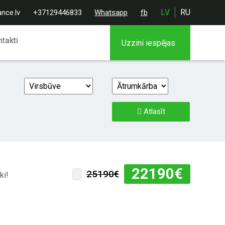
LV
RU
ance.lv
+37129446833
Whatsapp
fb
takti
Uzzini iespējas
Atlasīt
22190
€
25190€
ki!