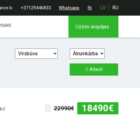
LV
RU
ance.lv
+37129446833
Whatsapp
fb
takti
Uzzini iespējas
Atlasīt
18490
€
22990€
ki!