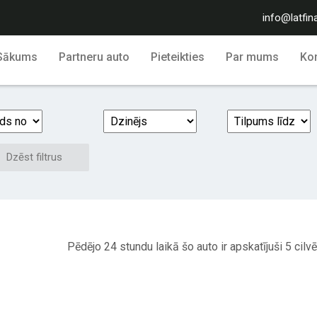
info@latfin
Sākums
Partneru auto
Pieteikties
Par mums
Kon
Dzēst filtrus
Pēdējo 24 stundu laikā šo auto ir apskatījuši 5 cilvē