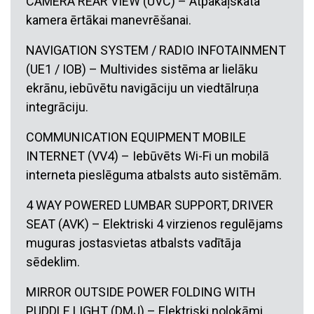
CAMERA REAR VIEW (UVC) – Atpakaļskata
kamera ērtākai manevrēšanai.
NAVIGATION SYSTEM / RADIO INFOTAINMENT
(UE1 / IOB) – Multivides sistēma ar lielāku
ekrānu, iebūvētu navigāciju un viedtālruņa
integrāciju.
COMMUNICATION EQUIPMENT MOBILE
INTERNET (VV4) – Iebūvēts Wi-Fi un mobilā
interneta pieslēguma atbalsts auto sistēmām.
4 WAY POWERED LUMBAR SUPPORT, DRIVER
SEAT (AVK) – Elektriski 4 virzienos regulējams
muguras jostasvietas atbalsts vadītāja
sēdeklim.
MIRROR OUTSIDE POWER FOLDING WITH
PUDDLE LIGHT (DMJ) – Elektriski nolokāmi