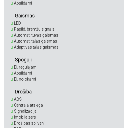
Apsildāmi
Gaismas
LED
Papild. bremžu signāls
Automāt. tuvās gaismas
Automāt. tālās gaismas
Adaptīvās tālās gaismas
Spoguļi
El. regulējami
Apsildāmi
El. nolokāmi
Drošība
ABS
Centrālā atslēga
Signalizācija
Imobilaizers
Drošības spilveni