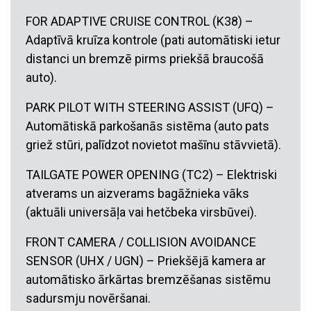
FOR ADAPTIVE CRUISE CONTROL (K38) –
Adaptīvā kruīza kontrole (pati automātiski ietur
distanci un bremzē pirms priekšā braucošā
auto).
PARK PILOT WITH STEERING ASSIST (UFQ) –
Automātiskā parkošanās sistēma (auto pats
griež stūri, palīdzot novietot mašīnu stāvvietā).
TAILGATE POWER OPENING (TC2) – Elektriski
atverams un aizverams bagāžnieka vāks
(aktuāli universāļa vai hetčbeka virsbūvei).
FRONT CAMERA / COLLISION AVOIDANCE
SENSOR (UHX / UGN) – Priekšējā kamera ar
automātisko ārkārtas bremzēšanas sistēmu
sadursmju novēršanai.