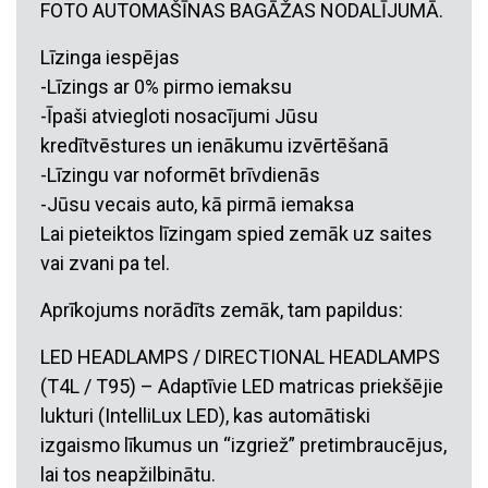
FOTO AUTOMAŠĪNAS BAGĀŽAS NODALĪJUMĀ.
Līzinga iespējas
-Līzings ar 0% pirmo iemaksu
-Īpaši atviegloti nosacījumi Jūsu
kredītvēstures un ienākumu izvērtēšanā
-Līzingu var noformēt brīvdienās
-Jūsu vecais auto, kā pirmā iemaksa
Lai pieteiktos līzingam spied zemāk uz saites
vai zvani pa tel.
Aprīkojums norādīts zemāk, tam papildus:
LED HEADLAMPS / DIRECTIONAL HEADLAMPS
(T4L / T95) – Adaptīvie LED matricas priekšējie
lukturi (IntelliLux LED), kas automātiski
izgaismo līkumus un “izgriež” pretimbraucējus,
lai tos neapžilbinātu.