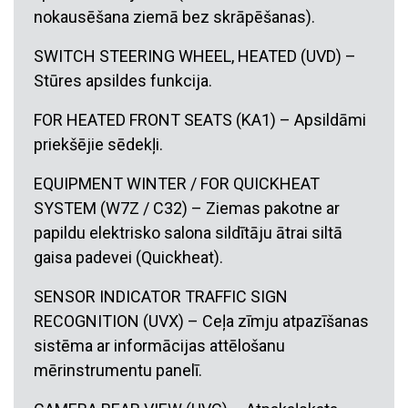
nokausēšana ziemā bez skrāpēšanas).
SWITCH STEERING WHEEL, HEATED (UVD) –
Stūres apsildes funkcija.
FOR HEATED FRONT SEATS (KA1) – Apsildāmi
priekšējie sēdekļi.
EQUIPMENT WINTER / FOR QUICKHEAT
SYSTEM (W7Z / C32) – Ziemas pakotne ar
papildu elektrisko salona sildītāju ātrai siltā
gaisa padevei (Quickheat).
SENSOR INDICATOR TRAFFIC SIGN
RECOGNITION (UVX) – Ceļa zīmju atpazīšanas
sistēma ar informācijas attēlošanu
mērinstrumentu panelī.