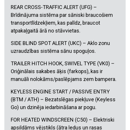
REAR CROSS-TRAFFIC ALERT (UFG) –
Brīdinājuma sistēma par sāniski braucošiem
transportlīdzekļiem, kas palīdz, braucot
atpakaļgaitā ārā no stāvvietas.
SIDE BLIND SPOT ALERT (UKC) – Aklo zonu
uzraudzības sistēma sānu spoguļos.
TRAILER HITCH HOOK, SWIVEL TYPE (VK0) –
Oriģinālais sakabes āķis (farkops), kas ir
manuāli nolokāms/paslēpjams zem bampera.
KEYLESS ENGINE START / PASSIVE ENTRY
(BTM / ATH) – Bezatslēgas piekļuve (Keyless
Go) un dzinēja iedarbināšana ar pogu.
FOR HEATED WINDSCREEN (C50) – Elektriski
apsildāms vējstikls (ātra ledus un rasas