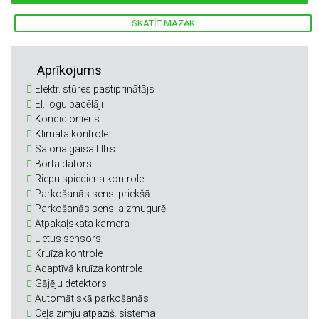
SKATĪT MAZĀK
Aprīkojums
Elektr. stūres pastiprinātājs
El. logu pacēlāji
Kondicionieris
Klimata kontrole
Salona gaisa filtrs
Borta dators
Riepu spiediena kontrole
Parkošanās sens. priekšā
Parkošanās sens. aizmugurē
Atpakaļskata kamera
Lietus sensors
Kruīza kontrole
Adaptīvā kruīza kontrole
Gājēju detektors
Automātiskā parkošanās
Ceļa zīmju atpazīš. sistēma