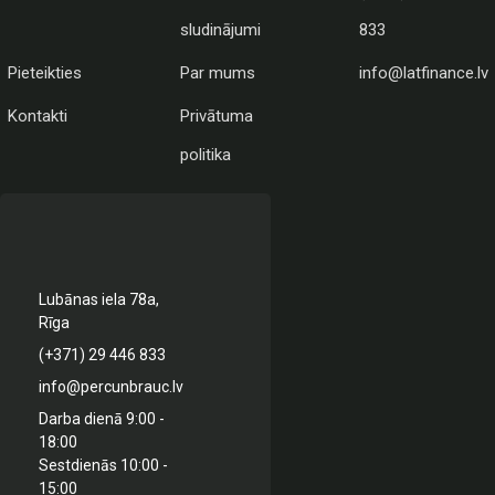
sludinājumi
833
Pieteikties
Par mums
info@latfinance.lv
Kontakti
Privātuma
politika
Lubānas iela 78a,
Rīga
(+371) 29 446 833
info@percunbrauc.lv
Darba dienā 9:00 -
18:00
Sestdienās 10:00 -
15:00