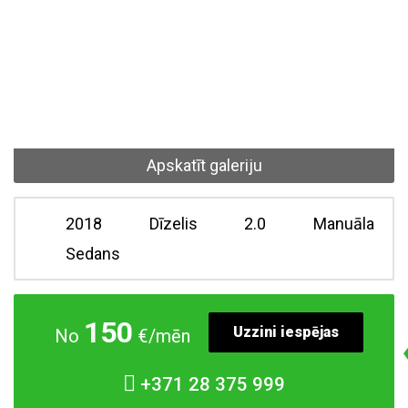
Apskatīt galeriju
2018
Dīzelis
2.0
Manuāla
Sedans
150
Uzzini iespējas
No
€/mēn
+371
28 375 999