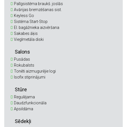
Palīgsistēma braukš. joslās
Avārijas bremzēšanas sist.
Keyless Go
Sistēma Start-Stop
El. bagāžnieka aizvēršana
Sakabes āķis
Vieglmetāla diski
Salons
Pusādas
Rokubalsts
Tonēti aizmugurējie logi
Isofix stiprinājumi
Stūre
Regulējama
Daudzfunkcionāla
Apsildāma
Sēdekļi