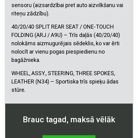
sensoru (aizsardzībai pret auto aizvilkšanu vai
riteņu zādzību).
40/20/40 SPLIT REAR SEAT / ONE-TOUCH
FOLDING (ARJ / A9U) – Trīs daļās (40/20/40)
nolokāms aizmugurējais sēdeklis, ko var ērti
nolocīt ar vienu pogas piespiedienu no
bagāžnieka.
WHEEL, ASSY., STEERING, THREE SPOKES,
LEATHER (N34) – Sportiska trīs spieķu ādas
stūre.
Brauc tagad, maksā vēlāk