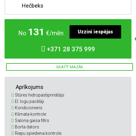
Hečbeks
131
Uzzini iespējas
No
€/mēn
+371
28 375 999
SKATĪT MAZĀK
Aprīkojums
Stūres hidropastiprinātājs
El. logu pacēlāji
Kondicionieris
Klimata kontrole
Salona gaisa filtrs
Borta dators
Riepu spiediena kontrole