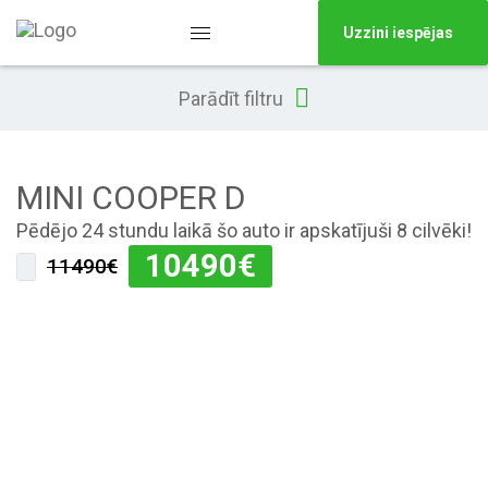
Uzzini iespējas
Parādīt filtru
MINI COOPER D
Pēdējo 24 stundu laikā šo auto ir apskatījuši 8 cilvēki!
10490
€
11490€