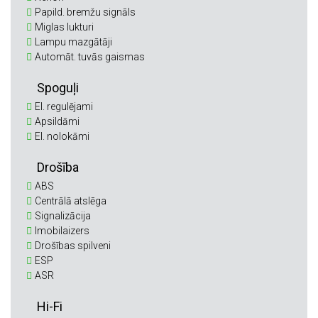
Papild. bremžu signāls
Miglas lukturi
Lampu mazgātāji
Automāt. tuvās gaismas
Spoguļi
El. regulējami
Apsildāmi
El. nolokāmi
Drošība
ABS
Centrālā atslēga
Signalizācija
Imobilaizers
Drošības spilveni
ESP
ASR
Hi-Fi