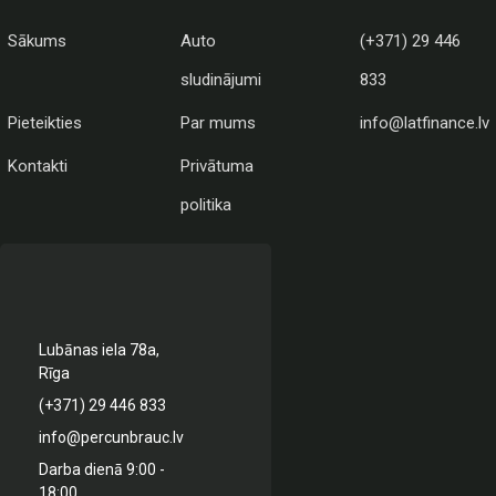
Sākums
Auto
(+371) 29 446
sludinājumi
833
Pieteikties
Par mums
info@latfinance.lv
Kontakti
Privātuma
politika
Lubānas iela 78a,
Rīga
(+371) 29 446 833
info@percunbrauc.lv
Darba dienā 9:00 -
18:00