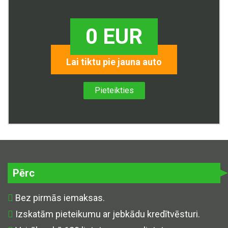
0 EUR
Lai tiktu pie jauna auto
Pieteikties
Pērc
Bez pirmās iemaksas.
Izskatām pieteikumu ar jebkādu kredītvēsturi.