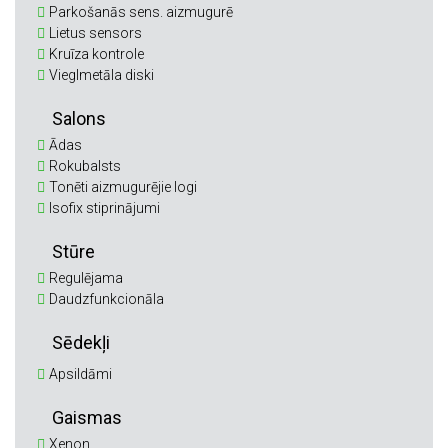
Parkošanās sens. aizmugurē
Lietus sensors
Kruīza kontrole
Vieglmetāla diski
Salons
Ādas
Rokubalsts
Tonēti aizmugurējie logi
Isofix stiprinājumi
Stūre
Regulējama
Daudzfunkcionāla
Sēdekļi
Apsildāmi
Gaismas
Xenon