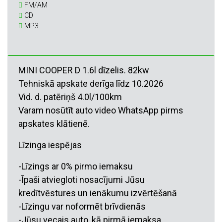
FM/AM
CD
MP3
MINI COOPER D 1.6l dīzelis. 82kw
Tehniskā apskate derīga līdz 10.2026
Vid. d. patēriņš 4.0l/100km
Varam nosūtīt auto video WhatsApp pirms
apskates klātienē.
Līzinga iespējas
-Līzings ar 0% pirmo iemaksu
-Īpaši atviegloti nosacījumi Jūsu
kredītvēstures un ienākumu izvērtēšanā
-Līzingu var noformēt brīvdienās
-Jūsu vecais auto, kā pirmā iemaksa