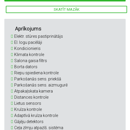
SKATĪT MAZĀK
Aprīkojums
Elektr. stūres pastiprinātājs
El. logu pacēlāji
Kondicionieris
Klimata kontrole
Salona gaisa filtrs
Borta dators
Riepu spiediena kontrole
Parkošanās sens. priekšā
Parkošanās sens. aizmugurē
Atpakaļskata kamera
Distances kontrole
Lietus sensors
Kruīza kontrole
Adaptīvā kruīza kontrole
Gājēju detektors
Ceļa zīmju atpazīš. sistēma