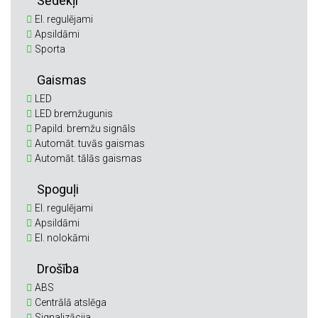
Sēdekļi
El. regulējami
Apsildāmi
Sporta
Gaismas
LED
LED bremžugunis
Papild. bremžu signāls
Automāt. tuvās gaismas
Automāt. tālās gaismas
Spoguļi
El. regulējami
Apsildāmi
El. nolokāmi
Drošība
ABS
Centrālā atslēga
Signalizācija