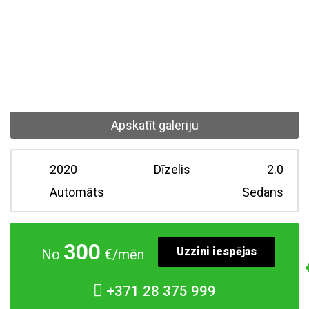
Apskatīt galeriju
2020
Dīzelis
2.0
Automāts
Sedans
300
Uzzini iespējas
No
€/mēn
+371
28 375 999