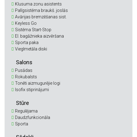
Klusuma zonu asistents
Palīgsistēma braukš. joslās
Avārijas bremzēšanas sist.
Keyless Go
Sistēma Start-Stop
El. bagāžnieka aizvēršana
Sporta paka
Vieglmetāla diski
Salons
Pusādas
Rokubalsts
Tonēti aizmugurējie logi
Isofix stiprinājumi
Stūre
Regulējama
Daudzfunkcionāla
Sporta