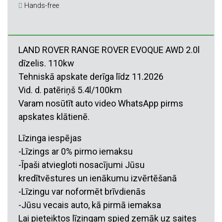
Hands-free
LAND ROVER RANGE ROVER EVOQUE AWD 2.0l
dīzelis. 110kw
Tehniskā apskate derīga līdz 11.2026
Vid. d. patēriņš 5.4l/100km
Varam nosūtīt auto video WhatsApp pirms
apskates klātienē.
Līzinga iespējas
-Līzings ar 0% pirmo iemaksu
-Īpaši atviegloti nosacījumi Jūsu
kredītvēstures un ienākumu izvērtēšanā
-Līzingu var noformēt brīvdienās
-Jūsu vecais auto, kā pirmā iemaksa
Lai pieteiktos līzingam spied zemāk uz saites