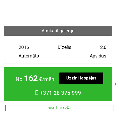
Apskatīt galeriju
2016
Dīzelis
2.0
Automāts
Apvidus
162
Uzzini iespējas
No
€/mēn
+371
28 375 999
SKATĪT MAZĀK