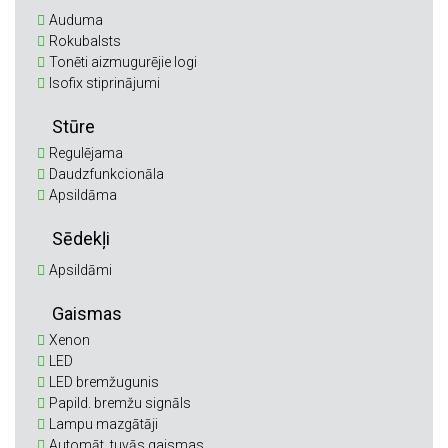
Auduma
Rokubalsts
Tonēti aizmugurējie logi
Isofix stiprinājumi
Stūre
Regulējama
Daudzfunkcionāla
Apsildāma
Sēdekļi
Apsildāmi
Gaismas
Xenon
LED
LED bremžugunis
Papild. bremžu signāls
Lampu mazgātāji
Automāt. tuvās gaismas