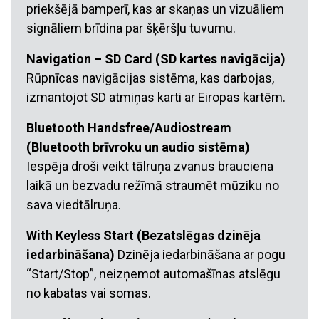
priekšējā bamperī, kas ar skaņas un vizuāliem
signāliem brīdina par šķēršļu tuvumu.
Navigation – SD Card (SD kartes navigācija)
Rūpnīcas navigācijas sistēma, kas darbojas,
izmantojot SD atmiņas karti ar Eiropas kartēm.
Bluetooth Handsfree/Audiostream
(Bluetooth brīvroku un audio sistēma)
Iespēja droši veikt tālruņa zvanus brauciena
laikā un bezvadu režīmā straumēt mūziku no
sava viedtālruņa.
With Keyless Start (Bezatslēgas dzinēja
iedarbināšana)
Dzinēja iedarbināšana ar pogu
“Start/Stop”, neizņemot automašīnas atslēgu
no kabatas vai somas.