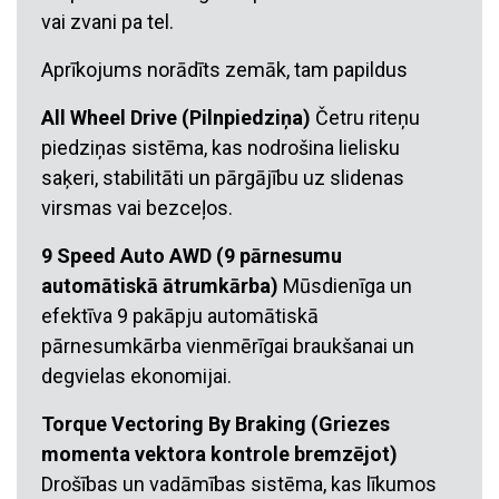
vai zvani pa tel.
Aprīkojums norādīts zemāk, tam papildus
All Wheel Drive (Pilnpiedziņa)
Četru riteņu
piedziņas sistēma, kas nodrošina lielisku
saķeri, stabilitāti un pārgājību uz slidenas
virsmas vai bezceļos.
9 Speed Auto AWD (9 pārnesumu
automātiskā ātrumkārba)
Mūsdienīga un
efektīva 9 pakāpju automātiskā
pārnesumkārba vienmērīgai braukšanai un
degvielas ekonomijai.
Torque Vectoring By Braking (Griezes
momenta vektora kontrole bremzējot)
Drošības un vadāmības sistēma, kas līkumos