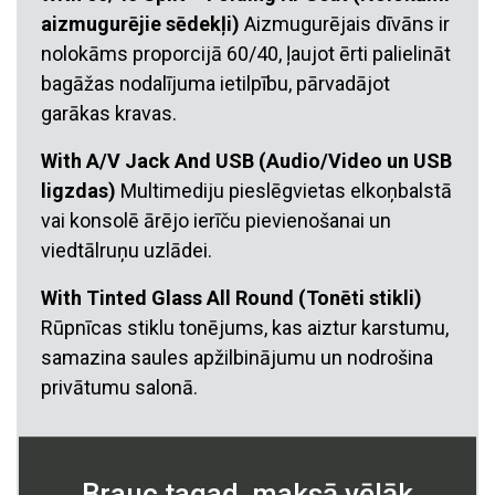
aizmugurējie sēdekļi)
Aizmugurējais dīvāns ir
nolokāms proporcijā 60/40, ļaujot ērti palielināt
bagāžas nodalījuma ietilpību, pārvadājot
garākas kravas.
With A/V Jack And USB (Audio/Video un USB
ligzdas)
Multimediju pieslēgvietas elkoņbalstā
vai konsolē ārējo ierīču pievienošanai un
viedtālruņu uzlādei.
With Tinted Glass All Round (Tonēti stikli)
Rūpnīcas stiklu tonējums, kas aiztur karstumu,
samazina saules apžilbinājumu un nodrošina
privātumu salonā.
Brauc tagad, maksā vēlāk