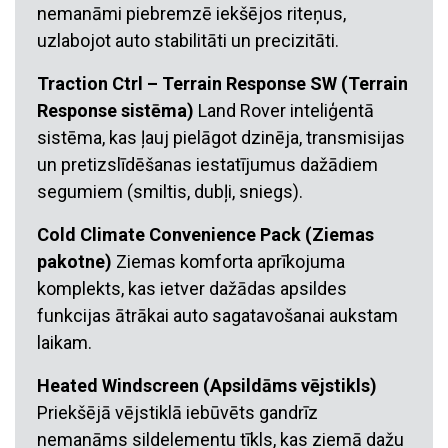
nemanāmi piebremzē iekšējos riteņus,
uzlabojot auto stabilitāti un precizitāti.
Traction Ctrl – Terrain Response SW (Terrain
Response sistēma)
Land Rover inteliģentā
sistēma, kas ļauj pielāgot dzinēja, transmisijas
un pretizslīdēšanas iestatījumus dažādiem
segumiem (smiltis, dubļi, sniegs).
Cold Climate Convenience Pack (Ziemas
pakotne)
Ziemas komforta aprīkojuma
komplekts, kas ietver dažādas apsildes
funkcijas ātrākai auto sagatavošanai aukstam
laikam.
Heated Windscreen (Apsildāms vējstikls)
Priekšējā vējstiklā iebūvēts gandrīz
nemanāms sildelementu tīkls, kas ziemā dažu