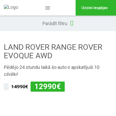
Uzzini iespējas
Parādīt filtru
LAND ROVER RANGE ROVER
EVOQUE AWD
Pēdējo 24 stundu laikā šo auto ir apskatījuši 10
cilvēki!
12990
€
14990€