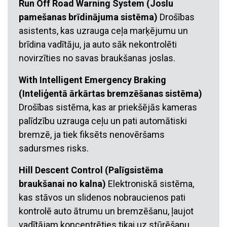
Run Off Road Warning System (Joslu
pamešanas brīdinājuma sistēma)
Drošības
asistents, kas uzrauga ceļa marķējumu un
brīdina vadītāju, ja auto sāk nekontrolēti
novirzīties no savas braukšanas joslas.
With Intelligent Emergency Braking
(Inteliģentā ārkārtas bremzēšanas sistēma)
Drošības sistēma, kas ar priekšējās kameras
palīdzību uzrauga ceļu un pati automātiski
bremzē, ja tiek fiksēts nenovēršams
sadursmes risks.
Hill Descent Control (Palīgsistēma
braukšanai no kalna)
Elektroniskā sistēma,
kas stāvos un slidenos nobraucienos pati
kontrolē auto ātrumu un bremzēšanu, ļaujot
vadītājam koncentrēties tikai uz stūrēšanu.