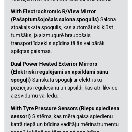
With Electrochromic R/View Mirror
(Pašaptumšojošais salona spogulis)
Salona
atpakaļskata spogulis, kas automātiski kļūst
tumšāks, ja aizmugurē braucošais
transportlīdzeklis spīdina tālās vai pārāk
spilgtas gaismas.
Dual Power Heated Exterior Mirrors
(Elektriski regulējami un apsildāmi sānu
spoguļi)
Sānskata spoguļi ar elektrisku
pozīcijas regulēšanu un apsildi, kas ātri likvidē
aizsvīdumu vai ledu.
With Tyre Pressure Sensors (Riepu spiediena
sensori)
Sistēma, kas mēra gaisa spiedienu
katrā riepā un brīdina vadītāju mērinstrumentu