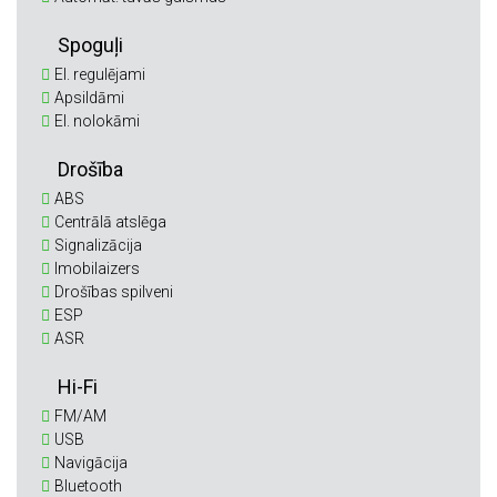
Spoguļi
El. regulējami
Apsildāmi
El. nolokāmi
Drošība
ABS
Centrālā atslēga
Signalizācija
Imobilaizers
Drošības spilveni
ESP
ASR
Hi-Fi
FM/AM
USB
Navigācija
Bluetooth