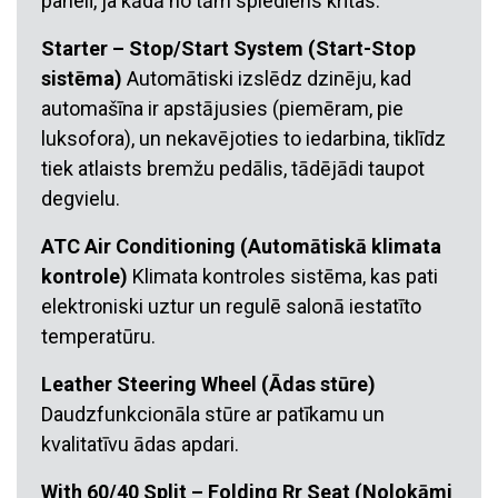
panelī, ja kādā no tām spiediens krītas.
Starter – Stop/Start System (Start-Stop
sistēma)
Automātiski izslēdz dzinēju, kad
automašīna ir apstājusies (piemēram, pie
luksofora), un nekavējoties to iedarbina, tiklīdz
tiek atlaists bremžu pedālis, tādējādi taupot
degvielu.
ATC Air Conditioning (Automātiskā klimata
kontrole)
Klimata kontroles sistēma, kas pati
elektroniski uztur un regulē salonā iestatīto
temperatūru.
Leather Steering Wheel (Ādas stūre)
Daudzfunkcionāla stūre ar patīkamu un
kvalitatīvu ādas apdari.
With 60/40 Split – Folding Rr Seat (Nolokāmi