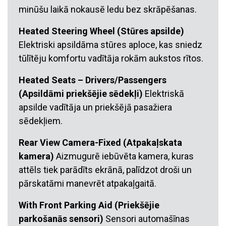
minūšu laikā nokausē ledu bez skrāpēšanas.
Heated Steering Wheel (Stūres apsilde)
Elektriski apsildāma stūres aploce, kas sniedz
tūlītēju komfortu vadītāja rokām aukstos rītos.
Heated Seats – Drivers/Passengers
(Apsildāmi priekšējie sēdekļi)
Elektriskā
apsilde vadītāja un priekšējā pasažiera
sēdekļiem.
Rear View Camera-Fixed (Atpakaļskata
kamera)
Aizmugurē iebūvēta kamera, kuras
attēls tiek parādīts ekrānā, palīdzot droši un
pārskatāmi manevrēt atpakaļgaitā.
With Front Parking Aid (Priekšējie
parkošanās sensori)
Sensori automašīnas