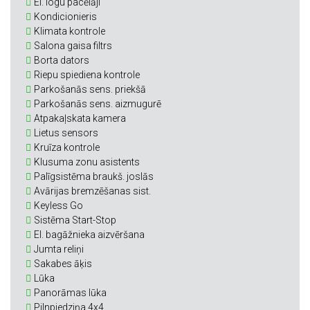
El. logu pacēlāji
Kondicionieris
Klimata kontrole
Salona gaisa filtrs
Borta dators
Riepu spiediena kontrole
Parkošanās sens. priekšā
Parkošanās sens. aizmugurē
Atpakaļskata kamera
Lietus sensors
Kruīza kontrole
Klusuma zonu asistents
Palīgsistēma braukš. joslās
Avārijas bremzēšanas sist.
Keyless Go
Sistēma Start-Stop
El. bagāžnieka aizvēršana
Jumta reliņi
Sakabes āķis
Lūka
Panorāmas lūka
Pilnpiedziņa 4x4