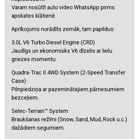
Varam nosūtīt auto video WhatsApp pirms
apskates klātienē.
Aprīkojums norādīts zemāk, tam papildus:
3.0L V6 Turbo Diesel Engine (CRD)
Jaudīgs un ekonomisks V6 dīzelis ar lielu
griezes momentu.
Quadra-Trac II 4WD System (2-Speed Transfer
Case)
Pilnpiedziņa ar pazeminātajiem pārnesumiem
bezceļiem.
Selec-Terrain™ System
Braukšanas režīmi (Snow, Sand, Mud, Rock u.c.)
dažādiem segumiem.