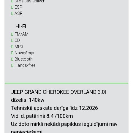
Drošības spilveni
ESP
ASR
Hi-Fi
FM/AM
CD
MP3
Navigācija
Bluetooth
Hands-free
JEEP GRAND CHEROKEE OVERLAND 3.0l
dīzelis. 140kw
Tehniskā apskate derīga līdz 12.2026
Vid. d. patēriņš 8.4l/100km
Uz doto mirkli nekādi papildus ieguldījumi nav
nepieciešami.