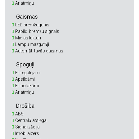
Ar atmiņu
Gaismas
LED bremžugunis
Papild. bremžu signāls
Miglas lukturi
Lampu mazgātāji
Automāt. tuvās gaismas
Spoguļi
El. regulējami
Apsildāmi
El. nolokāmi
Ar atmiņu
Drošība
ABS
Centrālā atslēga
Signalizācija
Imobilaizers