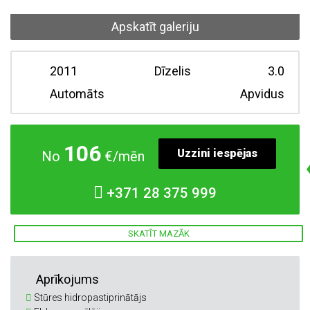
Apskatīt galeriju
2011
Dīzelis
3.0
Automāts
Apvidus
106
Uzzini iespējas
No
€/mēn
+371
28 375 999
SKATĪT MAZĀK
Aprīkojums
Stūres hidropastiprinātājs