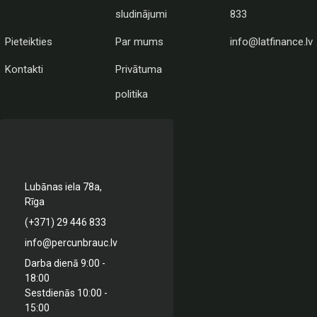
sludinājumi
833
Pieteikties
Par mums
info@latfinance.lv
Kontakti
Privātuma
politika
Lubānas iela 78a,
Rīga
(+371) 29 446 833
info@percunbrauc.lv
Darba dienā 9:00 -
18:00
Sestdienās 10:00 -
15:00