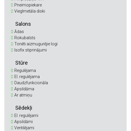
Pneimopiekare
Vieglmetāla diski
Salons
Ādas
Rokubalsts
Tonēti aizmugurējie logi
Isofix stiprinājumi
Stūre
Regulējama
El. regulējama
Daudzfunkcionāla
Apsildāma
Ar atmiņu
Sēdekļi
El. regulējami
Apsildāmi
Ventilējami