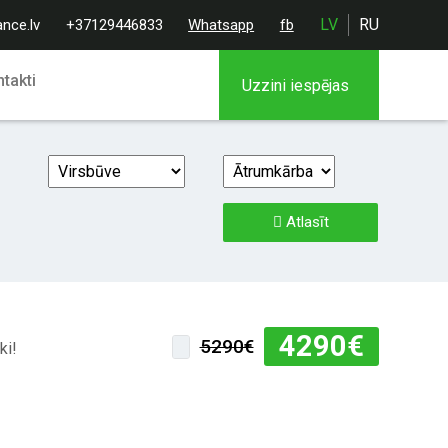
LV
RU
ance.lv
+37129446833
Whatsapp
fb
takti
Uzzini iespējas
Atlasīt
4290
€
5290€
ki!