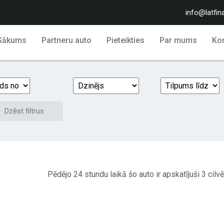
info@latfin
Sākums
Partneru auto
Pieteikties
Par mums
Kon
Dzēst filtrus
Pēdējo 24 stundu laikā šo auto ir apskatījuši 3 cilvē