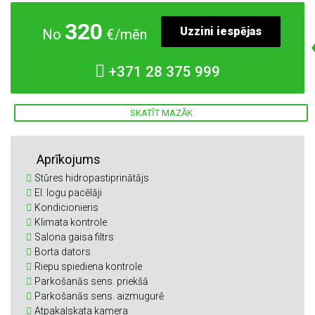
320
Uzzini iespējas
No
€/mēn
+371
28 375 999
SKATĪT MAZĀK
Aprīkojums
Stūres hidropastiprinātājs
El. logu pacēlāji
Kondicionieris
Klimata kontrole
Salona gaisa filtrs
Borta dators
Riepu spiediena kontrole
Parkošanās sens. priekšā
Parkošanās sens. aizmugurē
Atpakaļskata kamera