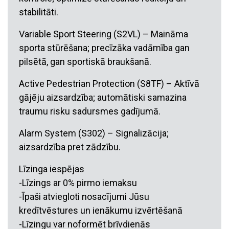
stabilitāti.
Variable Sport Steering (S2VL) – Maināma
sporta stūrēšana; precīzāka vadāmība gan
pilsētā, gan sportiskā braukšanā.
Active Pedestrian Protection (S8TF) – Aktīvā
gājēju aizsardzība; automātiski samazina
traumu risku sadursmes gadījumā.
Alarm System (S302) – Signalizācija;
aizsardzība pret zādzību.
Līzinga iespējas
-Līzings ar 0% pirmo iemaksu
-Īpaši atviegloti nosacījumi Jūsu
kredītvēstures un ienākumu izvērtēšanā
-Līzingu var noformēt brīvdienās