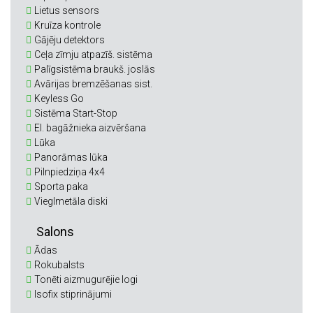
Lietus sensors
Kruīza kontrole
Gājēju detektors
Ceļa zīmju atpazīš. sistēma
Palīgsistēma braukš. joslās
Avārijas bremzēšanas sist.
Keyless Go
Sistēma Start-Stop
El. bagāžnieka aizvēršana
Lūka
Panorāmas lūka
Pilnpiedziņa 4x4
Sporta paka
Vieglmetāla diski
Salons
Ādas
Rokubalsts
Tonēti aizmugurējie logi
Isofix stiprinājumi