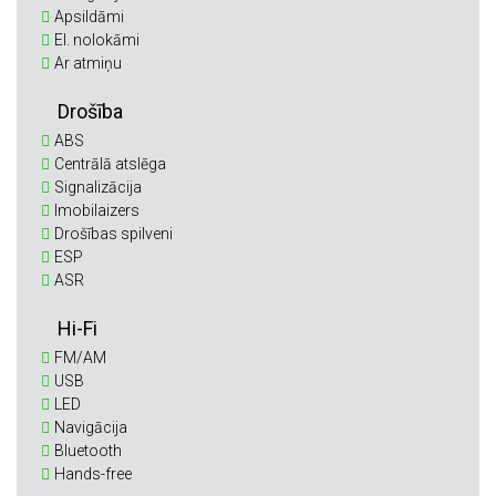
Apsildāmi
El. nolokāmi
Ar atmiņu
Drošība
ABS
Centrālā atslēga
Signalizācija
Imobilaizers
Drošības spilveni
ESP
ASR
Hi-Fi
FM/AM
USB
LED
Navigācija
Bluetooth
Hands-free