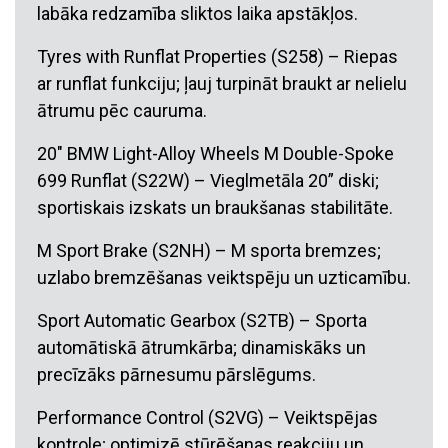
labāka redzamība sliktos laika apstākļos.
Tyres with Runflat Properties (S258) – Riepas
ar runflat funkciju; ļauj turpināt braukt ar nelielu
ātrumu pēc cauruma.
20″ BMW Light-Alloy Wheels M Double-Spoke
699 Runflat (S22W) – Vieglmetāla 20” diski;
sportiskais izskats un braukšanas stabilitāte.
M Sport Brake (S2NH) – M sporta bremzes;
uzlabo bremzēšanas veiktspēju un uzticamību.
Sport Automatic Gearbox (S2TB) – Sporta
automātiskā ātrumkārba; dinamiskāks un
precīzāks pārnesumu pārslēgums.
Performance Control (S2VG) – Veiktspējas
kontrole; optimizē stūrēšanas reakciju un