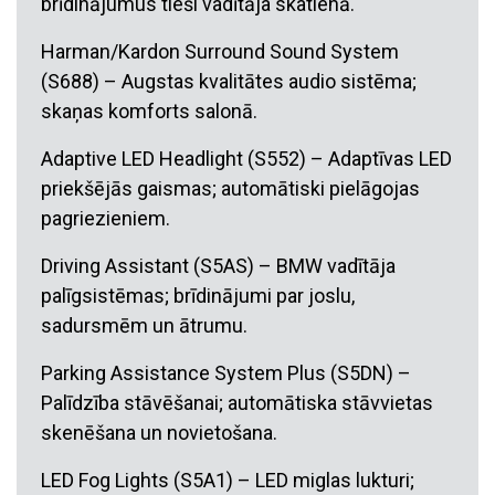
brīdinājumus tieši vadītāja skatienā.
Harman/Kardon Surround Sound System
(S688) – Augstas kvalitātes audio sistēma;
skaņas komforts salonā.
Adaptive LED Headlight (S552) – Adaptīvas LED
priekšējās gaismas; automātiski pielāgojas
pagriezieniem.
Driving Assistant (S5AS) – BMW vadītāja
palīgsistēmas; brīdinājumi par joslu,
sadursmēm un ātrumu.
Parking Assistance System Plus (S5DN) –
Palīdzība stāvēšanai; automātiska stāvvietas
skenēšana un novietošana.
LED Fog Lights (S5A1) – LED miglas lukturi;