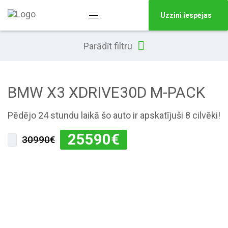
Uzzini iespējas
Parādīt filtru
BMW X3 XDRIVE30D M-PACK
Pēdējo 24 stundu laikā šo auto ir apskatījuši 8 cilvēki!
25590
€
30990€