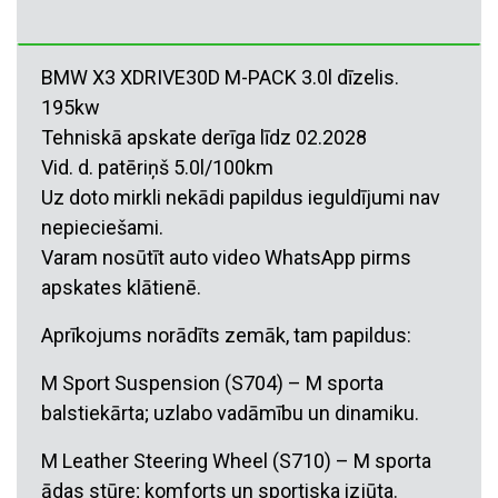
BMW X3 XDRIVE30D M-PACK 3.0l dīzelis.
195kw
Tehniskā apskate derīga līdz 02.2028
Vid. d. patēriņš 5.0l/100km
Uz doto mirkli nekādi papildus ieguldījumi nav
nepieciešami.
Varam nosūtīt auto video WhatsApp pirms
apskates klātienē.
Aprīkojums norādīts zemāk, tam papildus:
M Sport Suspension (S704) – M sporta
balstiekārta; uzlabo vadāmību un dinamiku.
M Leather Steering Wheel (S710) – M sporta
ādas stūre; komforts un sportiska izjūta.