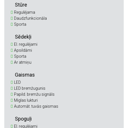
Stūre
Regulējama
Daudzfunkcionāla
Sporta
Sēdekļi
El. regulējami
Apsildāmi
Sporta
Ar atmiņu
Gaismas
LED
LED bremžugunis
Papild. bremžu signāls
Miglas lukturi
Automāt. tuvās gaismas
Spoguļi
El. regulējami