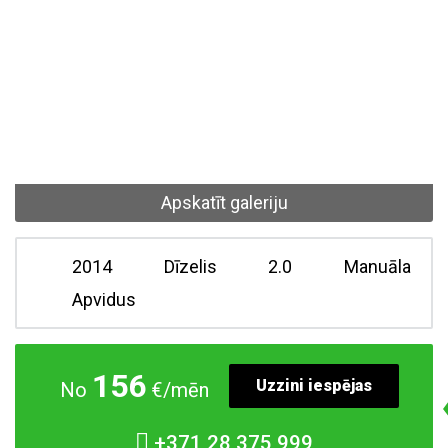
Apskatīt galeriju
2014
Dīzelis
2.0
Manuāla
Apvidus
156
Uzzini iespējas
No
€/mēn
+371
28 375 999