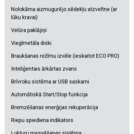
Nolokāma aizmugurējo sēdekļu atzveltne (ar
lūku kravai)
Velūra paklājiņi
Vieglmetāla diski
Braukšanas režīmu izvēle (ieskaitot ECO PRO)
Inteliģentais ārkārtas zvans
Brīvroku sistēma ar USB saskarni
Automātiskā Start/Stop funkcija
Bremzēšanas enerģijas rekuperācija
Riepu spiediena indikators
Lukturu mazgāšanas sistēma