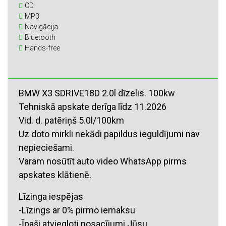
CD
MP3
Navigācija
Bluetooth
Hands-free
BMW X3 SDRIVE18D 2.0l dīzelis. 100kw
Tehniskā apskate derīga līdz 11.2026
Vid. d. patēriņš 5.0l/100km
Uz doto mirkli nekādi papildus ieguldījumi nav
nepieciešami.
Varam nosūtīt auto video WhatsApp pirms
apskates klātienē.
Līzinga iespējas
-Līzings ar 0% pirmo iemaksu
-Īpaši atviegloti nosacījumi Jūsu