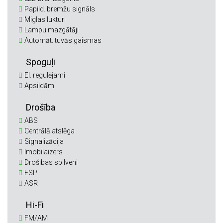
Papild. bremžu signāls
Miglas lukturi
Lampu mazgātāji
Automāt. tuvās gaismas
Spoguļi
El. regulējami
Apsildāmi
Drošība
ABS
Centrālā atslēga
Signalizācija
Imobilaizers
Drošības spilveni
ESP
ASR
Hi-Fi
FM/AM