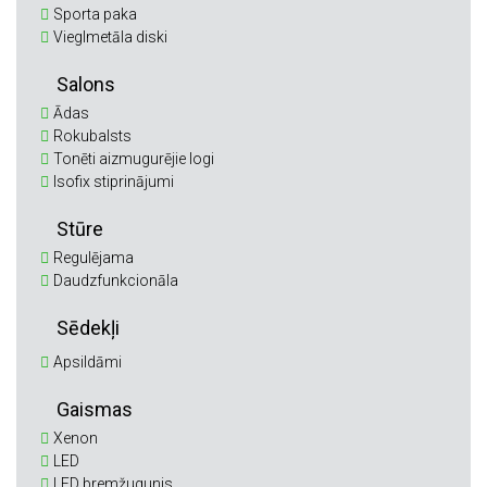
Sporta paka
Vieglmetāla diski
Salons
Ādas
Rokubalsts
Tonēti aizmugurējie logi
Isofix stiprinājumi
Stūre
Regulējama
Daudzfunkcionāla
Sēdekļi
Apsildāmi
Gaismas
Xenon
LED
LED bremžugunis