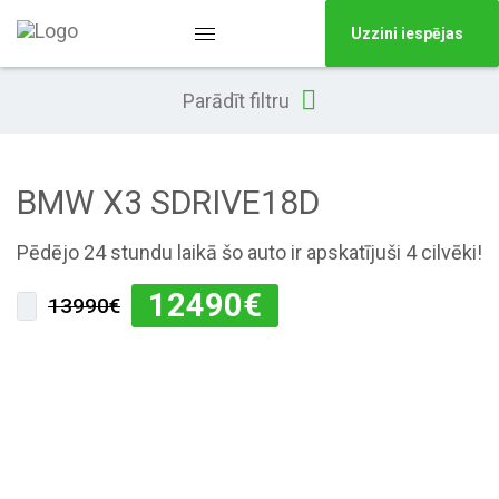
Uzzini iespējas
Parādīt filtru
BMW X3 SDRIVE18D
Pēdējo 24 stundu laikā šo auto ir apskatījuši 4 cilvēki!
12490
€
13990€