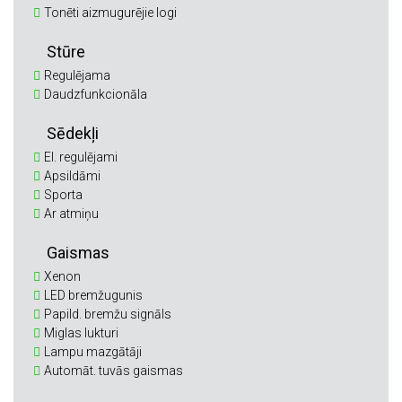
Tonēti aizmugurējie logi
Stūre
Regulējama
Daudzfunkcionāla
Sēdekļi
El. regulējami
Apsildāmi
Sporta
Ar atmiņu
Gaismas
Xenon
LED bremžugunis
Papild. bremžu signāls
Miglas lukturi
Lampu mazgātāji
Automāt. tuvās gaismas