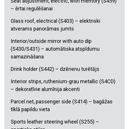
Seat adjustment, electric, with memory (S459)
– ērtai regulēšanai
Glass roof, electrical (S403) – elektriski
atverams panorāmas jumts
Interior/outside mirror with auto dip
(S430/S431) – automātiska atspīdumu
samazināšana
Drink holder (S442) – dzērienu turētājs
Interior strips, ruthenium-grau metallic (S4CD)
– dekoratīvie alumīnija akcenti
Parcel net, passenger side (S414) – bagāžas
tīklā papildu vieta
Sports leather steering wheel (S255) –