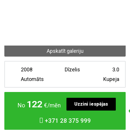
Apskatīt galeriju
2008
Dīzelis
3.0
Automāts
Kupeja
122
Uzzini iespējas
No
€/mēn
+371
28 375 999