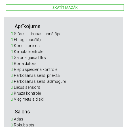
SKATĪT MAZĀK
Aprīkojums
Stūres hidropastiprinātājs
El. logu pacēlāji
Kondicionieris
Klimata kontrole
Salona gaisa filtrs
Borta dators
Riepu spiediena kontrole
Parkošanās sens. priekšā
Parkošanās sens. aizmugurē
Lietus sensors
Kruīza kontrole
Vieglmetāla diski
Salons
Ādas
Rokubalsts