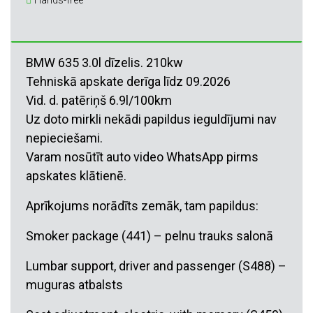
Hands-free
BMW 635 3.0l dīzelis. 210kw
Tehniskā apskate derīga līdz 09.2026
Vid. d. patēriņš 6.9l/100km
Uz doto mirkli nekādi papildus ieguldījumi nav
nepieciešami.
Varam nosūtīt auto video WhatsApp pirms
apskates klātienē.
Aprīkojums norādīts zemāk, tam papildus:
Smoker package (441) – pelnu trauks salonā
Lumbar support, driver and passenger (S488) –
muguras atbalsts