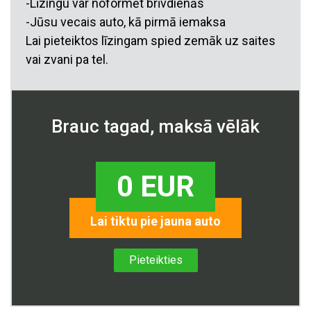
-Līzingu var noformēt brīvdienās
-Jūsu vecais auto, kā pirmā iemaksa
Lai pieteiktos līzingam spied zemāk uz saites
vai zvani pa tel.
Brauc tagad, maksā vēlāk
0 EUR
Lai tiktu pie jauna auto
Pieteikties