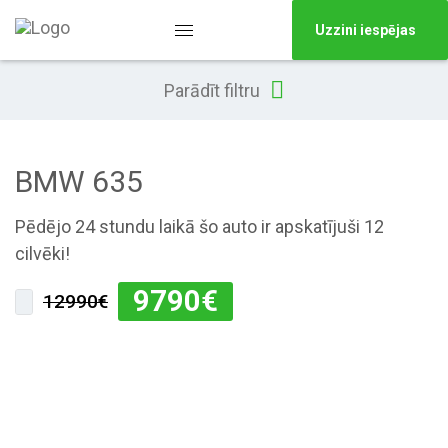
Uzzini iespējas
Parādīt filtru
BMW 635
Pēdējo 24 stundu laikā šo auto ir apskatījuši 12
cilvēki!
9790
€
12990€