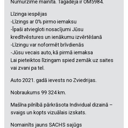
Numurzīme mainīta. Tagadēja ir OM5984.
Līzinga iespējas
-Līzings ar 0% pirmo iemaksu
-Īpaši atviegloti nosacījumi Jūsu
kredītvēstures un ienākumu izvērtēšanā
-Līzingu var noformēt brīvdienās
-Jūsu vecais auto, kā pirmā iemaksa
Lai pieteiktos līzingam spied zemāk uz saites
vai zvani pa tel.
Auto 2021. gadā ievests no Zviedrijas.
Nobraukums 99 324 km.
Mašīna pilnībā pārkrāsota Individual dizainā –
svaigs un kopts vizuālais izskats.
Nomainīts jauns SACHS sajūgs