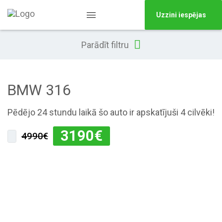
Uzzini iespējas
Parādīt filtru
BMW 316
Pēdējo 24 stundu laikā šo auto ir apskatījuši 4 cilvēki!
3190
€
4990€