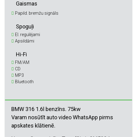
Gaismas
Papild. bremžu signāls
Spoguļi
El. regulējami
Apsildāmi
Hi-Fi
FM/AM
CD
MP3
Bluetooth
BMW 316 1.6l benzīns. 75kw
Varam nosūtīt auto video WhatsApp pirms
apskates klātienē.