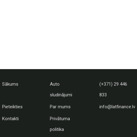
Sākums
Auto
(+371) 29 446
sludinājumi
833
Pieteikties
Par mums
info@latfinance.lv
Kontakti
Privātuma
politika