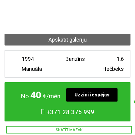
Apskatīt galeriju
1994
Benzīns
1.6
Manuāla
Hečbeks
40
Uzzini iespējas
No
€/mēn
+371
28 375 999
SKATĪT MAZĀK