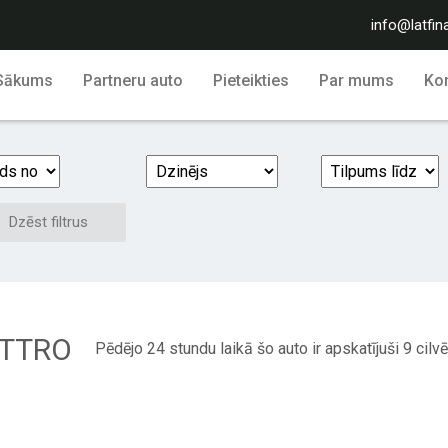
info@latfin
Sākums
Partneru auto
Pieteikties
Par mums
Kon
Dzēst filtrus
ATTRO
Pēdējo 24 stundu laikā šo auto ir apskatījuši 9 cilvē