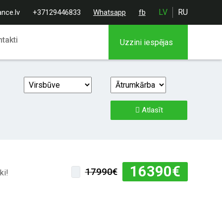
LV
RU
ance.lv
+37129446833
Whatsapp
fb
takti
Uzzini iespējas
Atlasīt
16390
€
17990€
ki!