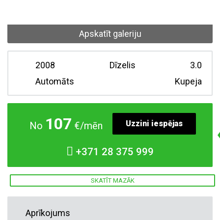
Apskatīt galeriju
2008
Dīzelis
3.0
Automāts
Kupeja
107
Uzzini iespējas
No
€/mēn
+371
28 375 999
SKATĪT MAZĀK
Aprīkojums