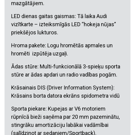
mazgātājiem.
LED dienas gaitas gaismas: Tā laika Audi
vizītkarte – izteiksmīgās LED “hokeja nūjas”
priekšējos lukturos.
Hroma pakete: Logu hromētās apmales un
hromēti izpūtēja uzgaļi.
Ādas stūre: Multi-funkcionālā 3-spieķu sporta
stūre ar ādas apdari un radio vadības pogām.
Krāsainais DIS (Driver Information System):
Krāsains borta datora ekrāns spidometra vidū
Sporta piekare: Kupejas ar V6 motoriem
rūpnīcā bieži saņēma par 20 mm pazeminātu,
stingrāku amortizāciju labākai vadāmībai
(salīdzinot ar sedaniem/Sportback).