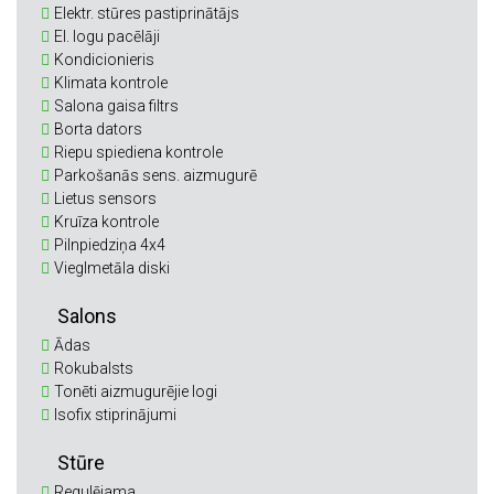
Elektr. stūres pastiprinātājs
El. logu pacēlāji
Kondicionieris
Klimata kontrole
Salona gaisa filtrs
Borta dators
Riepu spiediena kontrole
Parkošanās sens. aizmugurē
Lietus sensors
Kruīza kontrole
Pilnpiedziņa 4x4
Vieglmetāla diski
Salons
Ādas
Rokubalsts
Tonēti aizmugurējie logi
Isofix stiprinājumi
Stūre
Regulējama