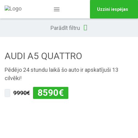
Uzzini iespējas
Parādīt filtru
AUDI A5 QUATTRO
Pēdējo 24 stundu laikā šo auto ir apskatījuši 13
cilvēki!
8590
€
9990€