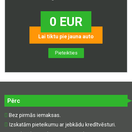
0 EUR
Lai tiktu pie jauna auto
Pieteikties
Pērc
Bez pirmās iemaksas.
Izskatām pieteikumu ar jebkādu kredītvēsturi.