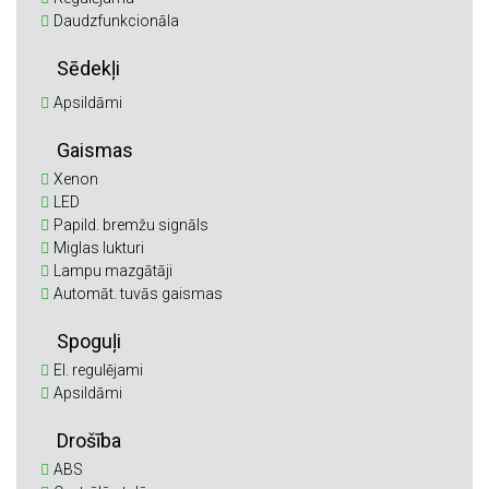
Daudzfunkcionāla
Sēdekļi
Apsildāmi
Gaismas
Xenon
LED
Papild. bremžu signāls
Miglas lukturi
Lampu mazgātāji
Automāt. tuvās gaismas
Spoguļi
El. regulējami
Apsildāmi
Drošība
ABS