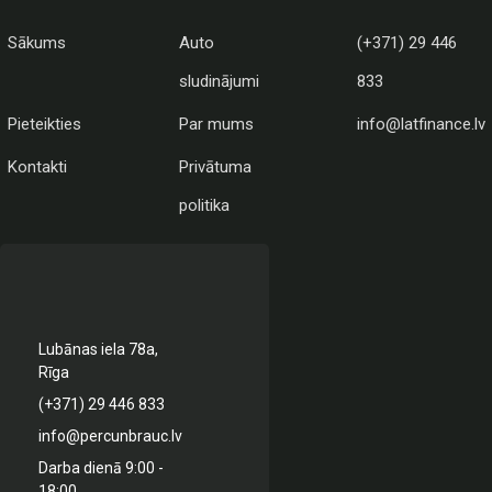
Sākums
Auto
(+371) 29 446
sludinājumi
833
Pieteikties
Par mums
info@latfinance.lv
Kontakti
Privātuma
politika
Lubānas iela 78a,
Rīga
(+371) 29 446 833
info@percunbrauc.lv
Darba dienā 9:00 -
18:00