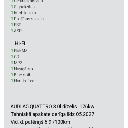
Centrālā atslēga
Signalizācija
Imobilaizers
Drošības spilveni
ESP
ASR
Hi-Fi
FM/AM
CD
MP3
Navigācija
Bluetooth
Hands-free
AUDI A5 QUATTRO 3.0l dīzelis. 176kw
Tehniskā apskate derīga līdz 05.2027
Vid. d. patēriņš 6.9l/100km