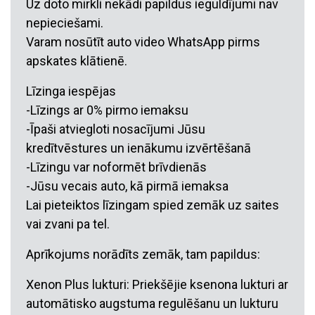
Uz doto mirkli nekādi papildus ieguldījumi nav
nepieciešami.
Varam nosūtīt auto video WhatsApp pirms
apskates klātienē.
Līzinga iespējas
-Līzings ar 0% pirmo iemaksu
-Īpaši atviegloti nosacījumi Jūsu
kredītvēstures un ienākumu izvērtēšanā
-Līzingu var noformēt brīvdienās
-Jūsu vecais auto, kā pirmā iemaksa
Lai pieteiktos līzingam spied zemāk uz saites
vai zvani pa tel.
Aprīkojums norādīts zemāk, tam papildus:
Xenon Plus lukturi: Priekšējie ksenona lukturi ar
automātisko augstuma regulēšanu un lukturu