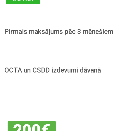
Pirmais maksājums pēc 3 mēnešiem
OCTA un CSDD izdevumi dāvanā
Piesakies
savai
atlaidei
200€