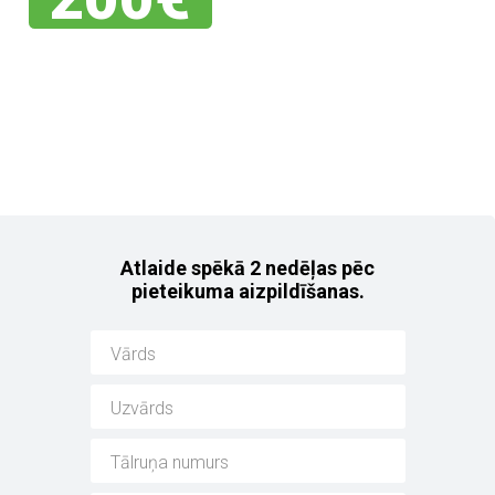
Jebkuram no mūsu
noliktavas auto!
Atlaide spēkā 2 nedēļas pēc
pieteikuma aizpildīšanas.