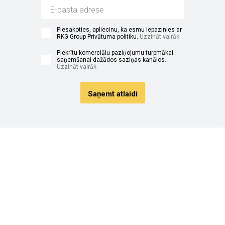
Piesakoties, apliecinu, ka esmu iepazinies ar
RKG Group Privātuma politiku.
Uzzināt vairāk
Piekrītu komerciālu paziņojumu turpmākai
saņemšanai dažādos saziņas kanālos.
Uzzināt vairāk
Saņemt atlaidi