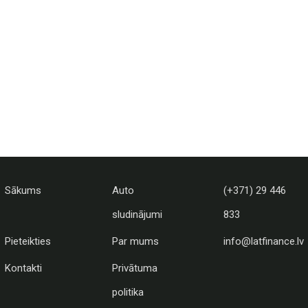
Sākums
Auto
(+371) 29 446
sludinājumi
833
Pieteikties
Par mums
info@latfinance.lv
Kontakti
Privātuma
politika