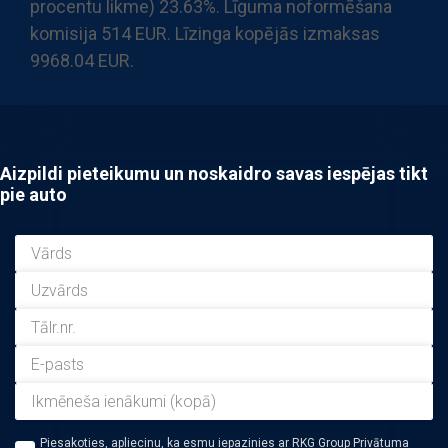
procentu likme) 23.63%. Līguma noformēšana
komisija 514 EUR. Līzinga kopējās izmaksas
9968.04 EUR.
Aizpildi pieteikumu un noskaidro savas iespējas tikt
pie auto
Piesakoties, apliecinu, ka esmu iepazinies ar RKG Group Privātuma