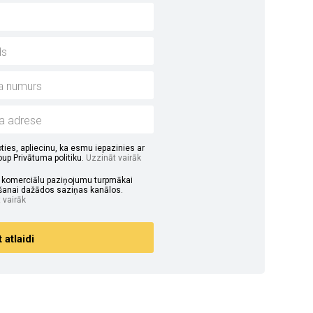
ties, apliecinu, ka esmu iepazinies ar
up Privātuma politiku.
Uzzināt vairāk
u komerciālu paziņojumu turpmākai
anai dažādos saziņas kanālos.
 vairāk
atlaidi