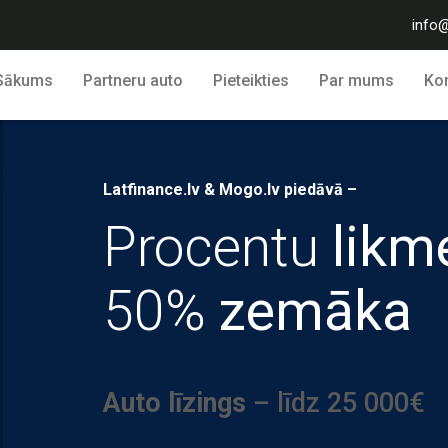
info@
Sākums
Partneru auto
Pieteikties
Par mums
Kon
Latfinance.lv & Mogo.lv piedāvā –
Procentu
likm
50%
zemāka
Auto līzings
– līdz 25 000€