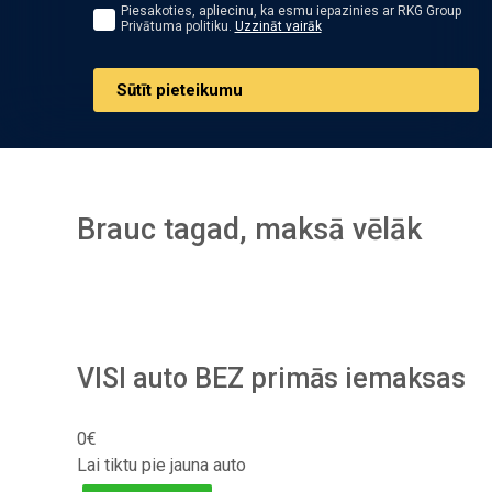
Piesakoties, apliecinu, ka esmu iepazinies ar RKG Group
Privātuma politiku.
Uzzināt vairāk
Sūtīt pieteikumu
Brauc tagad, maksā vēlāk
VISI auto BEZ primās iemaksas
0€
Lai tiktu pie jauna auto