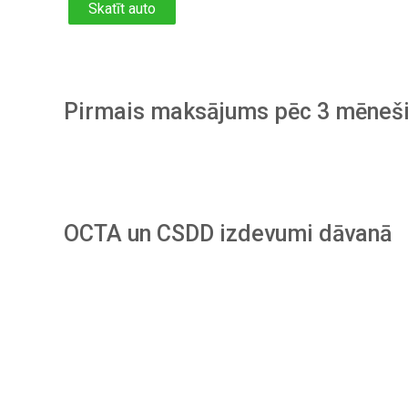
Skatīt auto
Pirmais maksājums pēc 3 mēneš
OCTA un CSDD izdevumi dāvanā
Piesakies
sava