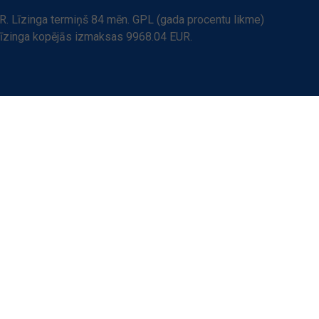
. Līzinga termiņš 84 mēn. GPL (gada procentu likme)
Līzinga kopējās izmaksas 9968.04 EUR.