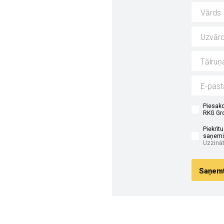
i
Piesako
RKG Gro
Piekrīt
saņemš
Uzzināt
Saņemt 