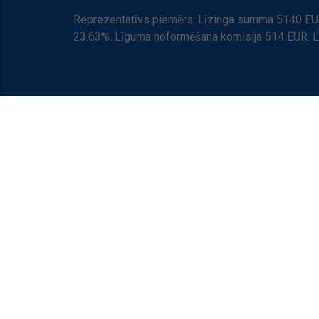
Reprezentatīvs piemērs: Līzinga summa 5140 EUR
23.63%. Līguma noformēšana komisija 514 EUR. 