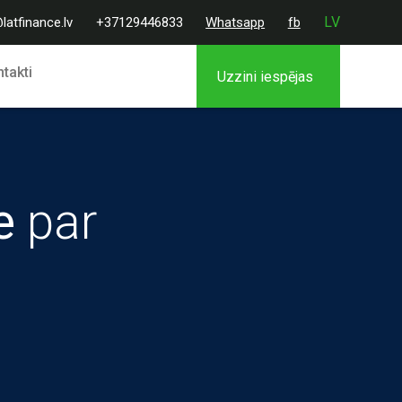
LV
latfinance.lv
+37129446833
Whatsapp
fb
takti
Uzzini iespējas
e
par