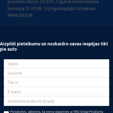
procentu likme) 23.63%. Līguma noformēšana
komisija 514 EUR. Līzinga kopējās izmaksas
9968.04 EUR.
Aizpildi pieteikumu un noskaidro savas iespējas tikt
pie auto
Piesakoties, apliecinu, ka esmu iepazinies ar RKG Group Privātuma