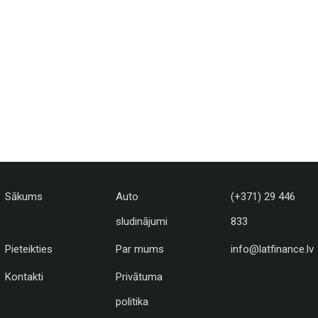
Sākums
Auto
(+371) 29 446
sludinājumi
833
Pieteikties
Par mums
info@latfinance.lv
Kontakti
Privātuma
politika