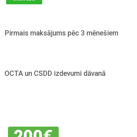
Pirmais maksājums pēc 3 mēnešiem
OCTA un CSDD izdevumi dāvanā
Piesakies
savai
atlaidei
200€