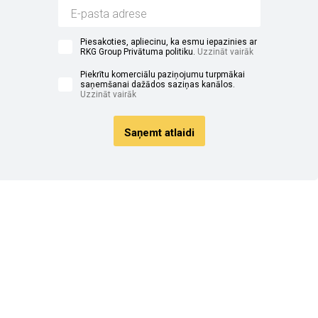
Piesakoties, apliecinu, ka esmu iepazinies ar
RKG Group Privātuma politiku.
Uzzināt vairāk
Piekrītu komerciālu paziņojumu turpmākai
saņemšanai dažādos saziņas kanālos.
Uzzināt vairāk
Saņemt atlaidi