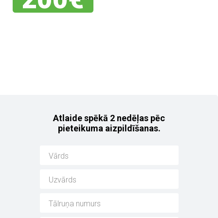
Jebkuram no mūsu
noliktavas auto!
Atlaide spēkā 2 nedēļas pēc
pieteikuma aizpildīšanas.