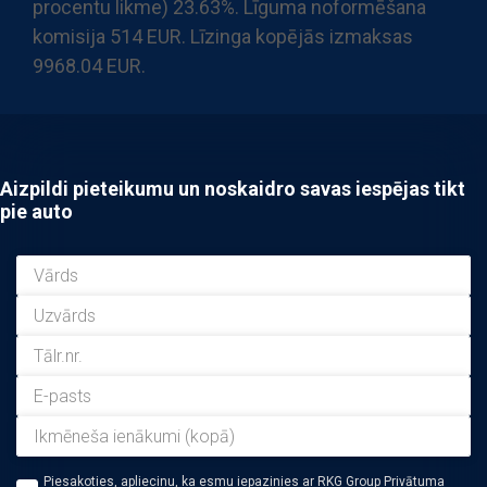
procentu likme) 23.63%. Līguma noformēšana
komisija 514 EUR. Līzinga kopējās izmaksas
9968.04 EUR.
Aizpildi pieteikumu un noskaidro savas iespējas tikt
pie auto
Piesakoties, apliecinu, ka esmu iepazinies ar RKG Group Privātuma