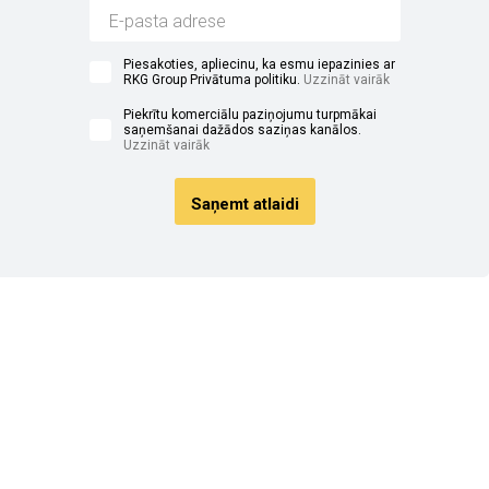
Piesakoties, apliecinu, ka esmu iepazinies ar
RKG Group Privātuma politiku.
Uzzināt vairāk
Piekrītu komerciālu paziņojumu turpmākai
saņemšanai dažādos saziņas kanālos.
Uzzināt vairāk
Saņemt atlaidi