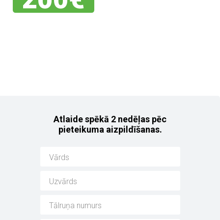
Jebkuram no mūsu
noliktavas auto!
Atlaide spēkā 2 nedēļas pēc
pieteikuma aizpildīšanas.