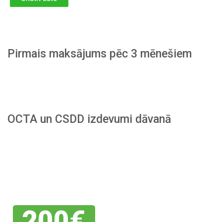
Pirmais maksājums pēc 3 mēnešiem
OCTA un CSDD izdevumi dāvanā
Piesakies
savai
atlaidei
200€