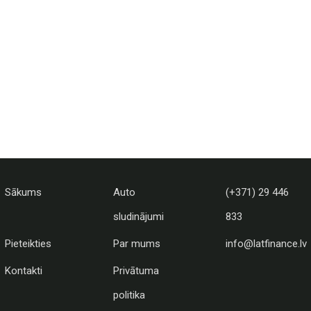
Sākums
Auto
(+371) 29 446
sludinājumi
833
Pieteikties
Par mums
info@latfinance.lv
Kontakti
Privātuma
politika