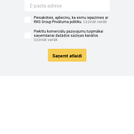
Piesakoties, apliecinu, ka esmu iepazinies ar
RKG Group Privātuma politiku.
Uzzināt vairāk
Piekrītu komerciālu paziņojumu turpmākai
saņemšanai dažādos saziņas kanālos.
Uzzināt vairāk
Saņemt atlaidi