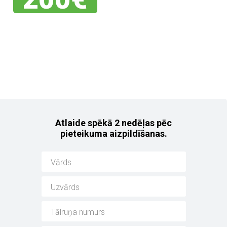
Jebkuram no mūsu
noliktavas auto!
Atlaide spēkā 2 nedēļas pēc
pieteikuma aizpildīšanas.