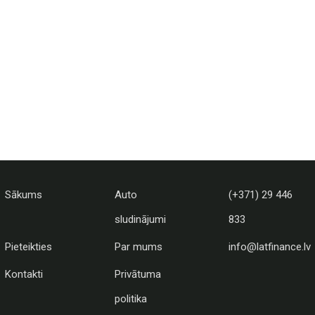
Sākums
Auto
(+371) 29 446
sludinājumi
833
Pieteikties
Par mums
info@latfinance.lv
Kontakti
Privātuma
politika