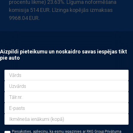
procentu likme) 23.63%. Līguma noformēšana
komisija 514 EUR. Līzinga kopējās izmaksas
9968.04 EUR.
Aizpildi pieteikumu un noskaidro savas iespējas tikt
pie auto
Piesakoties, apliecinu, ka esmu iepazinies ar RKG Group Privātuma