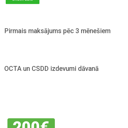
Pirmais maksājums pēc 3 mēnešiem
OCTA un CSDD izdevumi dāvanā
Piesakies
savai
atlaidei
200€