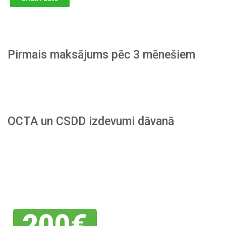
Pirmais maksājums pēc 3 mēnešiem
OCTA un CSDD izdevumi dāvanā
Piesakies
savai
atlaidei
200€