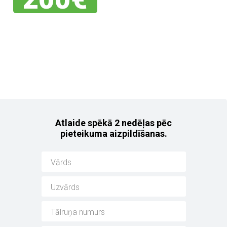
Jebkuram no mūsu
noliktavas auto!
Atlaide spēkā 2 nedēļas pēc
pieteikuma aizpildīšanas.