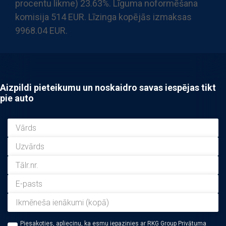
procentu likme) 23.63%. Līguma noformēšana
komisija 514 EUR. Līzinga kopējās izmaksas
9968.04 EUR.
Aizpildi pieteikumu un noskaidro savas iespējas tikt
pie auto
Piesakoties, apliecinu, ka esmu iepazinies ar RKG Group Privātuma