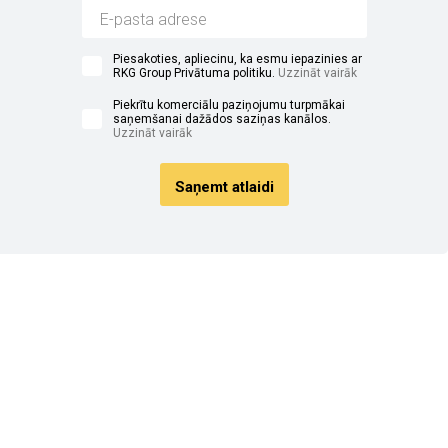
Piesakoties, apliecinu, ka esmu iepazinies ar
RKG Group Privātuma politiku.
Uzzināt vairāk
Piekrītu komerciālu paziņojumu turpmākai
saņemšanai dažādos saziņas kanālos.
Uzzināt vairāk
Saņemt atlaidi