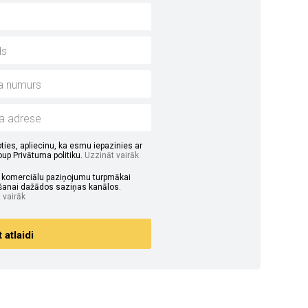
ties, apliecinu, ka esmu iepazinies ar
up Privātuma politiku.
Uzzināt vairāk
u komerciālu paziņojumu turpmākai
anai dažādos saziņas kanālos.
 vairāk
atlaidi