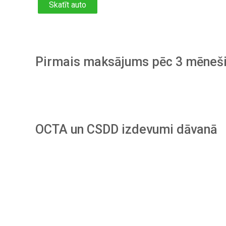
Skatīt auto
Pirmais maksājums pēc 3 mēneš
OCTA un CSDD izdevumi dāvanā
Piesakies
sava