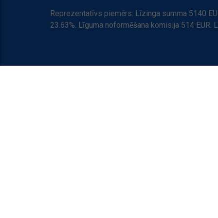
Reprezentatīvs piemērs: Līzinga summa 5140 EUR
23.63%. Līguma noformēšana komisija 514 EUR. 