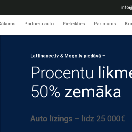
info@
Sākums
Partneru auto
Pieteikties
Par mums
Kon
Latfinance.lv & Mogo.lv piedāvā –
Procentu
likm
50%
zemāka
Auto līzings
– līdz 25 000€