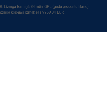
. Līzinga termiņš 84 mēn. GPL (gada procentu likme)
Līzinga kopējās izmaksas 9968.04 EUR.