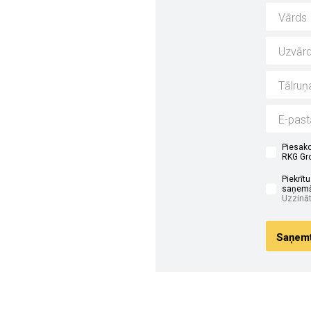
i
Piesako
RKG Gro
Piekrīt
saņemš
Uzzināt
Saņemt 