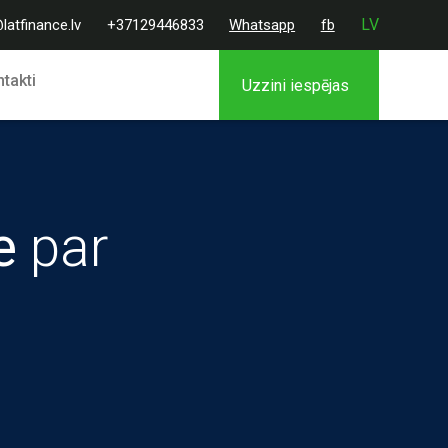
LV
latfinance.lv
+37129446833
Whatsapp
fb
takti
Uzzini iespējas
e
par