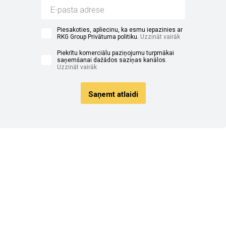
Piesakoties, apliecinu, ka esmu iepazinies ar
RKG Group Privātuma politiku.
Uzzināt vairāk
Piekrītu komerciālu paziņojumu turpmākai
saņemšanai dažādos saziņas kanālos.
Uzzināt vairāk
Saņemt atlaidi