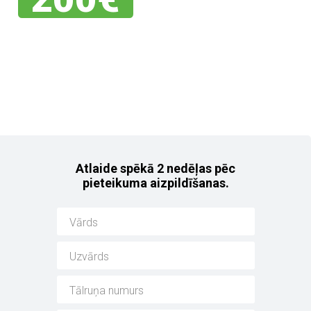
Jebkuram no mūsu
noliktavas auto!
Atlaide spēkā 2 nedēļas pēc
pieteikuma aizpildīšanas.