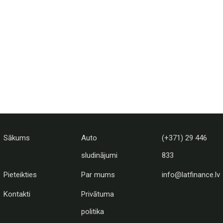
Sākums
Auto
(+371) 29 446
sludinājumi
833
Pieteikties
Par mums
info@latfinance.lv
Kontakti
Privātuma
politika