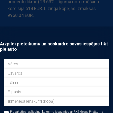
procentu likme) 23.63%. Līguma noformēšana
komisija 514 EUR. Līzinga kopējās izmaksas
9968.04 EUR.
Aizpildi pieteikumu un noskaidro savas iespējas tikt
pie auto
Piesakoties, apliecinu, ka esmu iepazinies ar RKG Group Privātuma