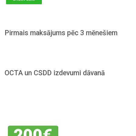
Pirmais maksājums pēc 3 mēnešiem
OCTA un CSDD izdevumi dāvanā
Piesakies
savai
atlaidei
200€