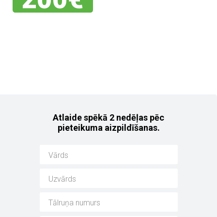
Jebkuram no mūsu
noliktavas auto!
Atlaide spēkā 2 nedēļas pēc
pieteikuma aizpildīšanas.