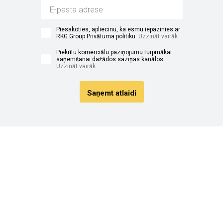
Piesakoties, apliecinu, ka esmu iepazinies ar
RKG Group Privātuma politiku.
Uzzināt vairāk
Piekrītu komerciālu paziņojumu turpmākai
saņemšanai dažādos saziņas kanālos.
Uzzināt vairāk
Saņemt atlaidi