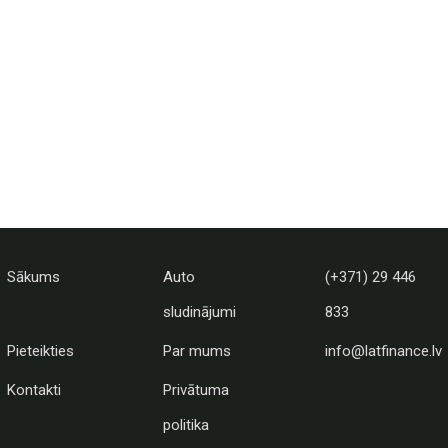
Sākums
Auto
(+371) 29 446
sludinājumi
833
Pieteikties
Par mums
info@latfinance.lv
Kontakti
Privātuma
politika