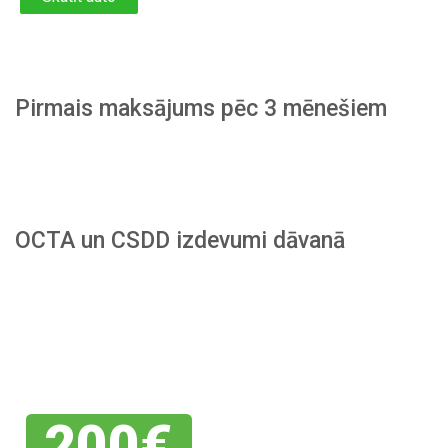
Pirmais maksājums pēc 3 mēnešiem
OCTA un CSDD izdevumi dāvanā
Piesakies
savai
atlaidei
200€