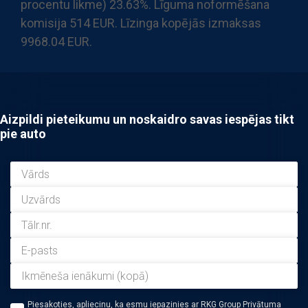
procentu likme) 23.63%. Līguma noformēšana
komisija 514 EUR. Līzinga kopējās izmaksas
9968.04 EUR.
Aizpildi pieteikumu un noskaidro savas iespējas tikt
pie auto
Piesakoties, apliecinu, ka esmu iepazinies ar RKG Group Privātuma