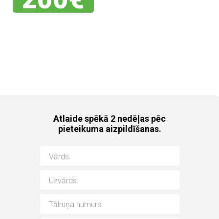
Jebkuram no mūsu
noliktavas auto!
Atlaide spēkā 2 nedēļas pēc
pieteikuma aizpildīšanas.