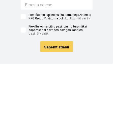
Piesakoties, apliecinu, ka esmu iepazinies ar
RKG Group Privātuma politiku.
Uzzināt vairāk
Piekrītu komerciālu paziņojumu turpmākai
saņemšanai dažādos saziņas kanālos.
Uzzināt vairāk
Saņemt atlaidi