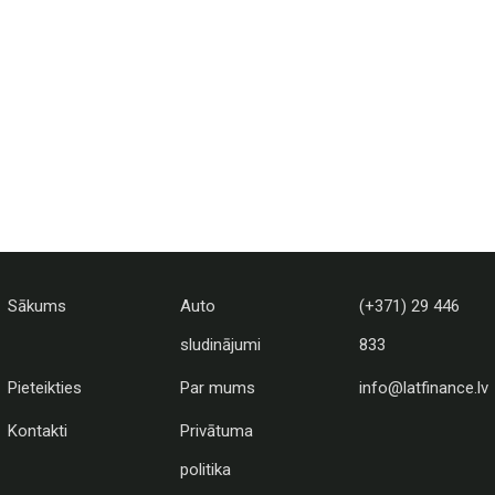
Sākums
Auto
(+371) 29 446
sludinājumi
833
Pieteikties
Par mums
info@latfinance.lv
Kontakti
Privātuma
politika