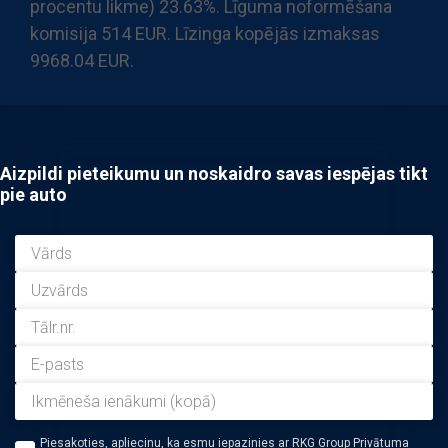
procentu likme) 23.63%. Līguma noformēšana
komisija 514 EUR. Līzinga kopējās izmaksas
9968.04 EUR.
Aizpildi pieteikumu un noskaidro savas iespējas tikt
pie auto
Piesakoties, apliecinu, ka esmu iepazinies ar RKG Group Privātuma