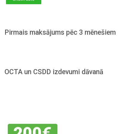
Pirmais maksājums pēc 3 mēnešiem
OCTA un CSDD izdevumi dāvanā
Piesakies
savai
atlaidei
200€