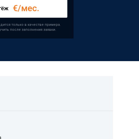
€/мес.
тёж
дится только в качестве примера.
чить после заполнения заявки.
а