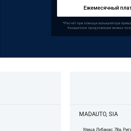
Ежемесячный пла
*Расчёт при помощи калькулятора приво
Конкретное предложение можно полу
MADAUTO, SIA
Улица Лубанас 78а, Риг