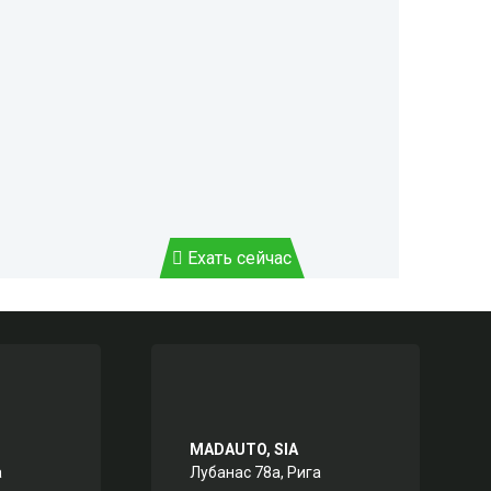
Ехать сейчас
MADAUTO, SIA
а
Лубанас 78а, Рига