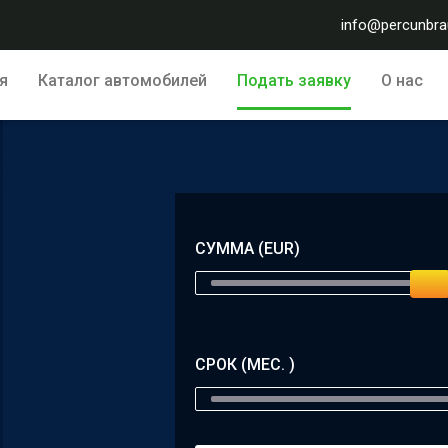
info@percunbrau
я
Каталог автомобилей
Подать заявку
О нас
СУММА (EUR)
СРОК (МЕС. )