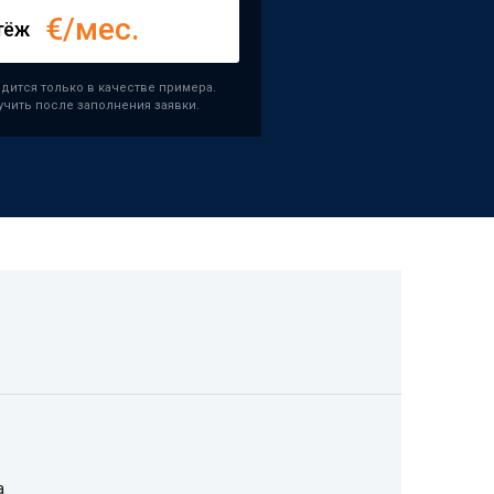
€/мес.
тёж
дится только в качестве примера.
чить после заполнения заявки.
а