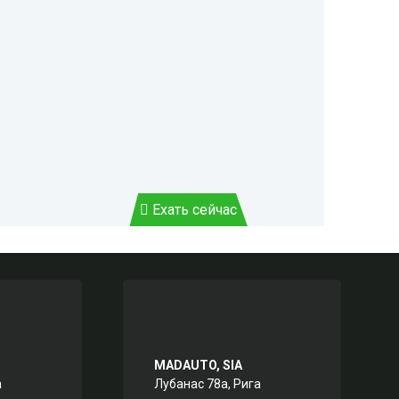
Ехать сейчас
MADAUTO, SIA
а
Лубанас 78а, Рига