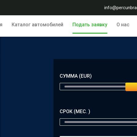
info@percunbrau
я
Каталог автомобилей
Подать заявку
О нас
СУММА (EUR)
СРОК (МЕС. )