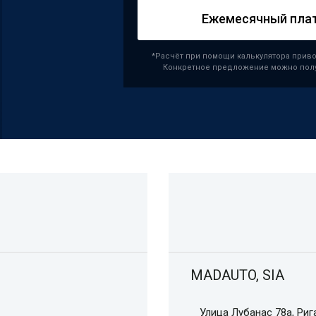
Ежемесячный пла
*Расчёт при помощи калькулятора приво
Конкретное предложение можно полу
MADAUTO, SIA
Улица Лубанас 78а, Риг