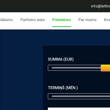
info@latfin
Sākums
Partneru auto
Pieteikties
Par mums
Kon
SUMMA (EUR)
TERMIŅŠ (MĒN.)