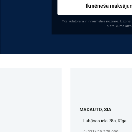
Ikmēneša maksāju
*Kalkulatoram ir informatīva nozīme. Uzzin
pieteikuma aizp
MADAUTO, SIA
Lubānas iela 78a, Rīga