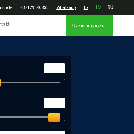
LV
RU
ance.lv
+37129446833
Whatsapp
fb
takti
Uzzini iespējas