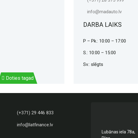
(+371) 28 375 999
info@madauto.lv
DARBA LAIKS
P – Pk.: 10:00 – 17:00
S.: 10:00 – 15:00
Sv.: slēgts
Doties tagad
(+371) 29 446 833
info@latfinance.lv
Lubānas iela 78a,