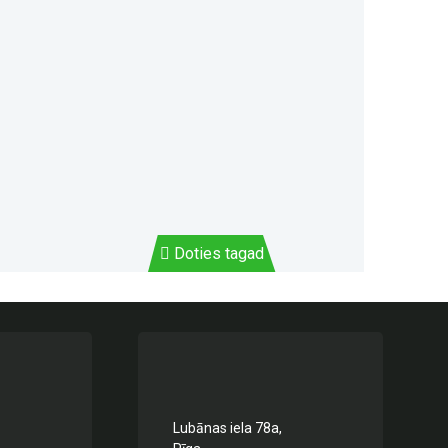
Doties tagad
Lubānas iela 78a,