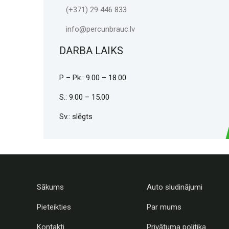
(+371) 29 446 833
info@percunbrauc.lv
DARBA LAIKS
P – Pk.: 9.00 – 18.00
S.: 9.00 – 15.00
Sv.: slēgts
Sākums
Auto sludinājumi
Pieteikties
Par mums
Kontakti
Privātuma politika