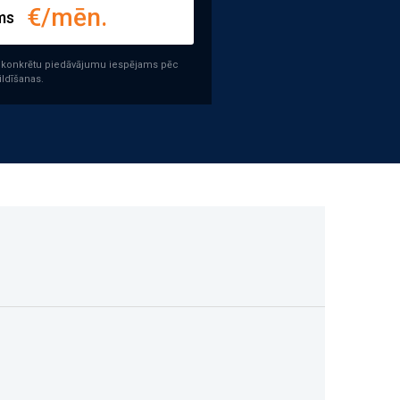
€/mēn.
ms
āt konkrētu piedāvājumu iespējams pēc
ildīšanas.