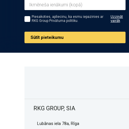
Uzzināt
Piesakoties, apliecinu, ka esmu iepazinies ar
vairāk
RKG Group Privātuma politiku.
Sūtīt pieteikumu
RKG GROUP, SIA
Lubānas iela 78a, Rīga