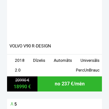
VOLVO V90 R-DESIGN
2018
Dīzelis
Automāts
Universāls
2.0
PercUnBrauc
20990 €
no 237 €/mēn
18990 €
5