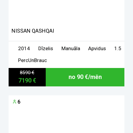
NISSAN QASHQAI
2014
Dīzelis
Manuāla
Apvidus
1.5
PercUnBrauc
8590 €
no 90 €/mēn
7190 €
6