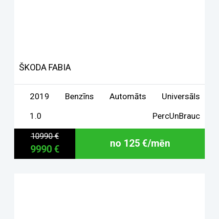
ŠKODA FABIA
2019
Benzīns
Automāts
Universāls
1.0
PercUnBrauc
10990 €
no 125 €/mēn
9990 €