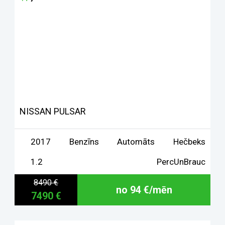
NISSAN PULSAR
2017
Benzīns
Automāts
Hečbeks
1.2
PercUnBrauc
8490 €
no 94 €/mēn
7490 €