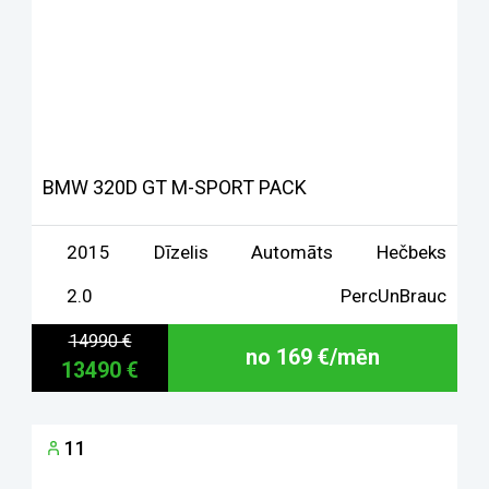
BMW 320D GT M-SPORT PACK
2015
Dīzelis
Automāts
Hečbeks
2.0
PercUnBrauc
14990 €
no 169 €/mēn
13490 €
11