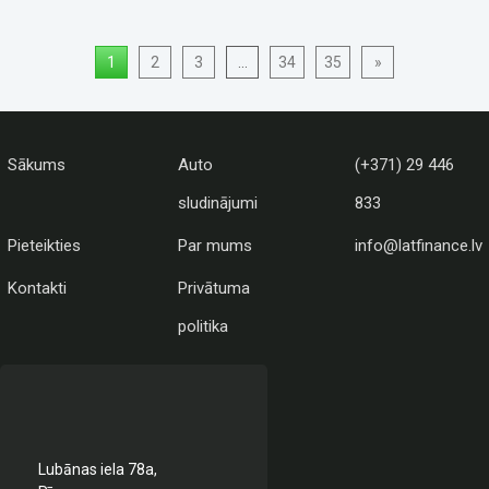
1
2
3
...
34
35
»
Sākums
Auto
(+371) 29 446
sludinājumi
833
Pieteikties
Par mums
info@latfinance.lv
Kontakti
Privātuma
politika
Lubānas iela 78a,