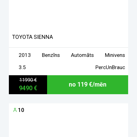
TOYOTA SIENNA
2013
Benzīns
Automāts
Minivens
3.5
PercUnBrauc
11990 €
no 119 €/mēn
9490 €
10