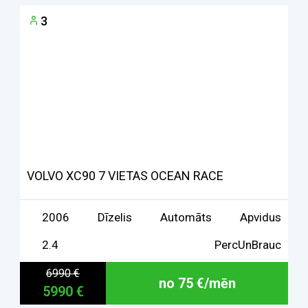
3
VOLVO XC90 7 VIETAS OCEAN RACE
2006
Dīzelis
Automāts
Apvidus
2.4
PercUnBrauc
6990 €
no 75 €/mēn
5990 €