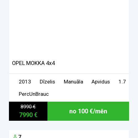
OPEL MOKKA 4x4
2013
Dīzelis
Manuāla
Apvidus
1.7
PercUnBrauc
8990 €
no 100 €/mēn
7990 €
7