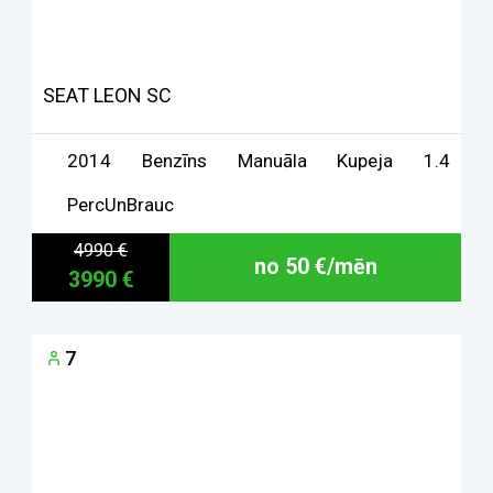
SEAT LEON SC
2014
Benzīns
Manuāla
Kupeja
1.4
PercUnBrauc
4990 €
no 50 €/mēn
3990 €
7