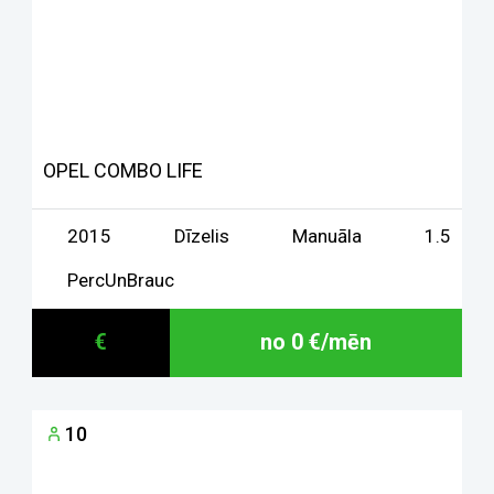
OPEL COMBO LIFE
2015
Dīzelis
Manuāla
1.5
PercUnBrauc
€
no 0 €/mēn
10