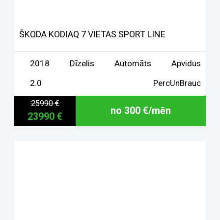
ŠKODA KODIAQ 7 VIETAS SPORT LINE
2018
Dīzelis
Automāts
Apvidus
2.0
PercUnBrauc
25990 €
no 300 €/mēn
23990 €