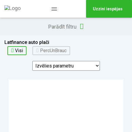
Uzzini iespējas
Parādīt filtru
Latfinance auto plači
Visi
PercUnBrauc