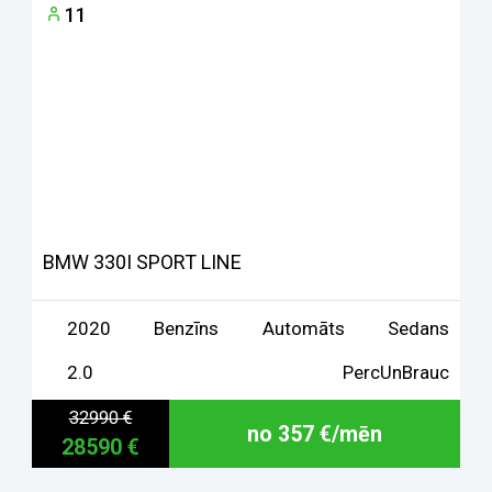
11
BMW 330I SPORT LINE
2020
Benzīns
Automāts
Sedans
2.0
PercUnBrauc
32990 €
no 357 €/mēn
28590 €